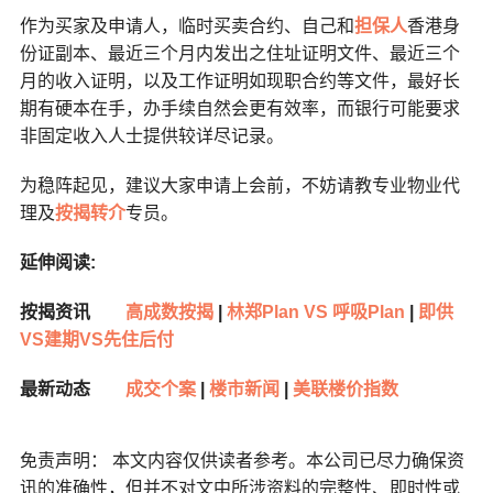
作为买家及申请人，临时买卖合约、自己和
担保人
香港身
份证副本、最近三个月内发出之住址证明文件、最近三个
月的收入证明，以及工作证明如现职合约等文件，最好长
期有硬本在手，办手续自然会更有效率，而银行可能要求
非固定收入人士提供较详尽记录。
为稳阵起见，建议大家申请上会前，不妨请教专业物业代
理及
按揭转介
专员。
延伸阅读:
按揭资讯
高成数按揭
|
林郑Plan VS 呼吸Plan
|
即供
VS建期VS先住后付
最新动态
成交个案
|
楼市新闻
|
美联楼价指数
免责声明： 本文内容仅供读者参考。本公司已尽力确保资
讯的准确性，但并不对文中所涉资料的完整性、即时性或