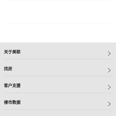
关于美联
美联集团
找房
投资者关系
集团动态
一手新房
客户支援
人才招募
买房
网站地图
上车
自助放盘
楼市数据
减价
专业经纪人
低价
分行网络