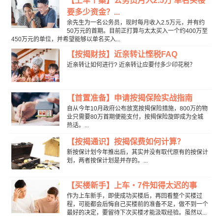
【上车个案】公务员月入2.5万 单名买楼
要多少资金？...
余先生为一名公务员，现时每月收入2.5万元，并有约
50万元的首期。目前正打算与太太买入一个约400万至
450万元的单位，并希望能够以单名买入...
【按揭财技】近亲转让悭税FAQ
近亲转让如何进行? 近亲转让应要付多少印花税？
【首置准备】申请按揭保险实战指南
自从今年10月政府公布放宽按揭保险措施，800万的物
业只需要80万首期便能支付，按揭保险旋即成为全城
热话。...
【按揭通识】按揭保费如何计算？
新按保计划今年推出后，其实并没有取代原有的按保计
划，两者按保计划是并存的。...
【买楼新手】上车‧7件知得太迟的事
作为上车新手，即使成功买楼后，再回看整个买楼过
程，可能都会后悔自己买楼前的准备不足，做不到一个
最好的决定，要留待下次买楼才能汲取经验。虽然以...