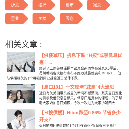
拆息
按揭
楼市
减息
置业
买楼
零息
相关文章 :
【供楼减压】拆息下跌 “H按”或享低息优
惠！...
经过了上周美联储提早议息会两周宣布减息0.5厘后，
虽然香港各大银行宣布不跟随减最优惠利率（P），但
与供楼相关的1个月银行同业拆息近日总体下跌...
【息口101】一文理清“减息”4大迷思
近日有关美国带头减息的新闻不断涌现，其实息口变化
与供楼及借贷息息相关，但息口是复杂的课题，为了帮
助大家增加息口知识，今次一次过为大家拆解四大...
【Ｈ按供楼】Hibor跌至0.86% 节省多少
开支？...
近日影响H按供款的1个月银行同业拆息近日不断回