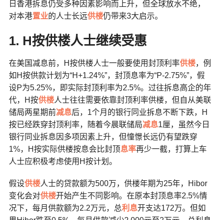
日香港拆息仍受多种因素影响而上升，但全球放水不绝，
对本港
置业
的人士长远
供楼
仍带来3大启示。
1.
H
按供楼人士继续受惠
在美国减息前，H按供楼人士一般要使用封顶利率
供楼
，例
如H按供款计划为“H+1.24%”，封顶息率为“P-2.75%”，假
设P为5.25%，即实际封顶利率为2.5%。过往拆息高企的年
代，H按
供楼
人士往往需要依靠封顶利率供楼，但自从美联
储局两星期前
减息
后，1个月的银行同业拆息不断下跌，H
按已经跌穿封顶利率，随着今晨联储局
减息
1厘，虽然今日
银行同业拆息因多项因素上升，但憧憬长远仍有望跌穿
1%，H按实际供楼按息会比封顶
息率
再少一截，打算上车
人士应积极考虑使用H按计划。
假设
供楼
人士的贷款额为500万，供楼年期为25年，Hibor
变化会对
供楼
开始产生不同影响。在原本封顶息率2.5%情
况下，每月供款额为2.2万元，总
利息
开支达172万。但如