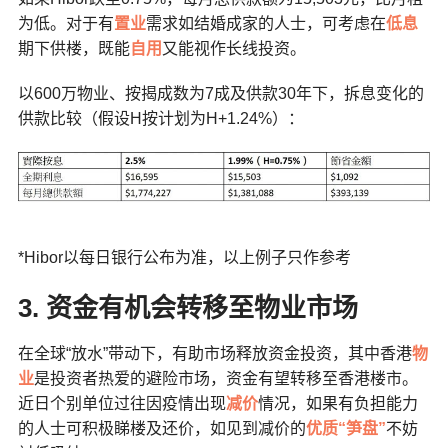
为低。对于有
置业
需求如结婚成家的人士，可考虑在
低息
期下供楼，既能
自用
又能视作长线投资。
以600万物业、按揭成数为7成及供款30年下，拆息变化的
供款比较（假设H按计划为H+1.24%）：
*Hibor以每日银行公布为准，以上例子只作参考
3
.
资金有机会转移至物业市场
在全球“放水”带动下，有助市场释放资金投资，其中香港
物
业
是投资者热爱的避险市场，资金有望转移至香港楼市。
近日个别单位过往因疫情出现
减价
情况，如果有负担能力
的人士可积极睇楼及还价，如见到减价的
优质“笋盘”
不妨