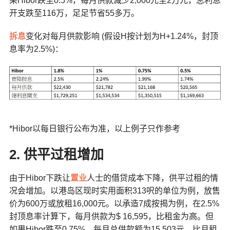
果Hibor跌至0.5%，每月供款减少2,000元至2万元，总利息
开支跌至116万，足足节省55多万。
拆息
变化对每月供款影响 (假设H按计划为H+1.24%，封顶
息率为2.5%)：
*Hibor以每日银行公布为准，以上例子只作参考
2. 供平过租增加
由于Hibor下跌让
置业
人士的借贷成本下降，供平过租的情
况会增加。以港岛区现时实用面积313呎的单位为例，放售
价为600万或放租16,000元。以承造7成按揭为例，在2.5%
封顶息率计算下，每月供款为$ 16,595，比租金为高。但
如果Hibor跌至0.75%，每月总供款额为15,503元，比月租