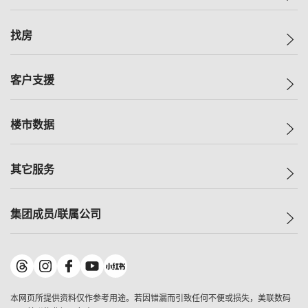
美联集团
找房
投资者关系
集团动态
一手新房
客户支援
人才招募
买房
网站地图
上车
自助放盘
楼市数据
减价
专业经纪人
低价
分行网络
指数
其它服务
美联豪宅
查询热线
信心指数
独家楼盘
联络我们
最新成交
小区专页
租房
集团成员/联属公司
按揭计算机
历史成交
大湾区专页
居屋专页
负担能力计算机
成交数据
楼市资讯
买卖流程
美联物业
转按计算机
小区成交排行榜
美联精英会
鋑联控股
*
缴款方式
地区百科
美联慈善基金
美联工商铺
*
本网页所提供资料仅作参考用途。若因错漏而引致任何不便或损失，美联数码
美善会