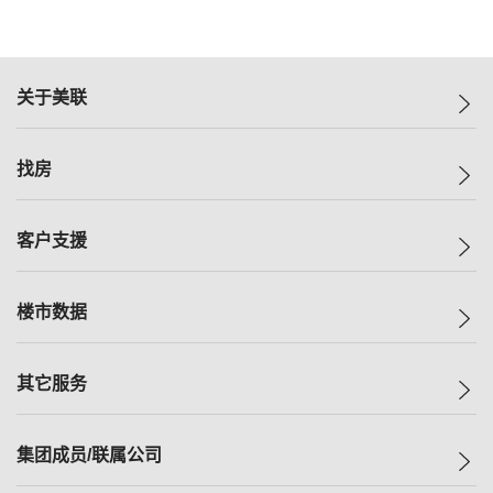
关于美联
美联集团
找房
投资者关系
集团动态
一手新房
客户支援
人才招募
买房
网站地图
上车
自助放盘
楼市数据
减价
专业经纪人
低价
分行网络
指数
其它服务
美联豪宅
查询热线
信心指数
独家楼盘
联络我们
最新成交
小区专页
租房
集团成员/联属公司
按揭计算机
历史成交
大湾区专页
居屋专页
负担能力计算机