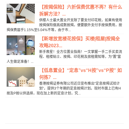
【按揭保险】六折保费优惠不再？有什么
拆解方法？...
供楼人士最大置业开支除了要支付印花税，如果有使用
按揭保险做高成数按揭，便要额外支付手按保费用，按
揭保费届乎1.15%至5.04%不等，由于市...
【新增放宽楼花按保】买楼|租屋|按揭全
攻略2023...
新手救星！全方位置业指南！一文掌握一手二手买卖流
程、租楼贴士、按揭、印花税及放租需知等，为“置”富
人生做足准备！...
【低息置业】“定息”vs“H按”vs“P按” 如
何拣？...
香港按揭证券有限公司近日宣布推出“定息按揭试验计
划”，提供3个年期的定息按揭计划。现时市面上已有H
按及P按以供选择，现在加上新的定息计划，究...