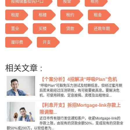
按揭储蓄挂钩户口
按金
租务
租屋
租楼
租约
租金
置业
买楼
贷款
还款年期
厘印费
开支
相关文章 :
【个案分析】4招解决“呼吸Plan”危机
“呼吸Plan”可豁免压力测试及短期低息，但经过蜜月期
后若未能经过压测转按，有可能要挨高息。要解决危
机，可使用转按、定息按揭、卖楼及出租物业...
【利息开支】拆招Mortgage-link存款上
限调整...
近日市传有银行发信通知客户，收紧Mortgage-link的
存款上限，由现有的贷款余额50%，变成现有的贷款余
额50%或200万，以较低者为...