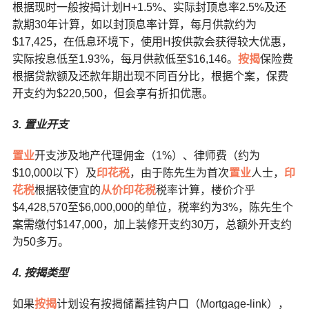
根据现时一般按揭计划H+1.5%、实际封顶息率2.5%及还
款期30年计算，如以封顶息率计算，每月供款约为
$17,425，在低息环境下，使用H按供款会获得较大优惠，
实际按息低至1.93%，每月供款低至$16,146。
按揭
保险费
根据贷款额及还款年期出现不同百分比，根据个案，保费
开支约为$220,500，但会享有折扣优惠。
3. 置业开支
置业
开支涉及地产代理佣金（1%）、律师费（约为
$10,000以下）及
印花税
，由于陈先生为首次
置业
人士，
印
花税
根据较便宜的
从价印花税
税率计算，楼价介乎
$4,428,570至$6,000,000的单位，税率约为3%，陈先生个
案需缴付$147,000，加上装修开支约30万，总额外开支约
为50多万。
4. 按揭类型
如果
按揭
计划设有按揭储蓄挂钩户口（Mortgage-link），