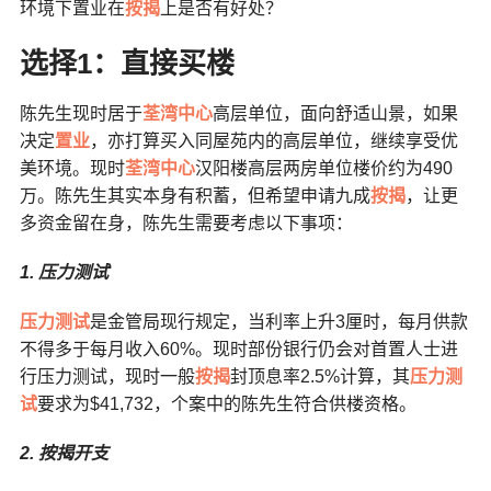
环境下置业在
按揭
上是否有好处？
选择1
：直接买楼
陈先生现时居于
荃湾中心
高层单位，面向舒适山景，如果
决定
置业
，亦打算买入同屋苑内的高层单位，继续享受优
美环境。现时
荃湾中心
汉阳楼高层两房单位楼价约为490
万。陈先生其实本身有积蓄，但希望申请九成
按揭
，让更
多资金留在身，陈先生需要考虑以下事项：
1. 压力测试
压力测试
是金管局现行规定，当利率上升3厘时，每月供款
不得多于每月收入60%。现时部份银行仍会对首置人士进
行压力测试，现时一般
按揭
封顶息率2.5%计算，其
压力测
试
要求为$41,732，个案中的陈先生符合供楼资格。
2. 按揭开支