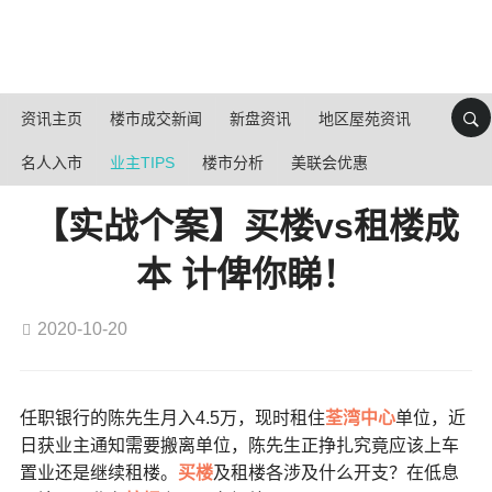
资讯主页
楼市成交新闻
新盘资讯
地区屋苑资讯
名人入市
业主TIPS
楼市分析
美联会优惠
【实战个案】买楼vs租楼成
本 计俾你睇！
2020-10-20
任职银行的陈先生月入4.5万，现时租住
荃湾中心
单位，近
日获业主通知需要搬离单位，陈先生正挣扎究竟应该上车
置业还是继续租楼。
买楼
及租楼各涉及什么开支？在低息