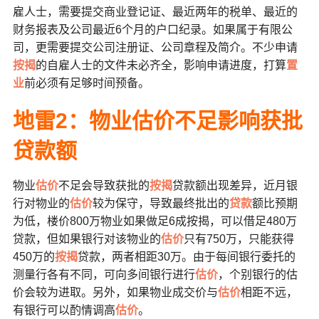
雇人士，需要提交商业登记证、最近两年的税单、最近的
财务报表及公司最近6个月的户口纪录。如果属于有限公
司，更需要提交公司注册证、公司章程及简介。不少申请
按揭
的自雇人士的文件未必齐全，影响申请进度，打算
置
业
前必须有足够时间预备。
地雷2：物业估价不足影响获批
贷款额
物业
估价
不足会导致获批的
按揭
贷款额出现差异，近月银
行对物业的
估价
较为保守，导致最终批出的
贷款
额比预期
为低，楼价800万物业如果做足6成按揭，可以借足480万
贷款，但如果银行对该物业的
估价
只有750万，只能获得
450万的
按揭
贷款，两者相距30万。由于每间银行委托的
测量行各有不同，可向多间银行进行
估价
，个别银行的估
价会较为进取。另外，如果物业成交价与
估价
相距不远，
有银行可以酌情调高
估价
。