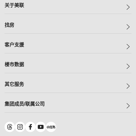
关于美联
美联集团
找房
投资者关系
集团动态
一手新房
客户支援
人才招募
买房
网站地图
上车
自助放盘
楼市数据
减价
专业经纪人
低价
分行网络
指数
其它服务
美联豪宅
查询热线
信心指数
独家楼盘
联络我们
最新成交
小区专页
租房
集团成员/联属公司
按揭计算机
历史成交
大湾区专页
居屋专页
负担能力计算机
成交数据
楼市资讯
买卖流程
美联物业
转按计算机
小区成交排行榜
美联精英会
鋑联控股
*
缴款方式
地区百科
美联慈善基金