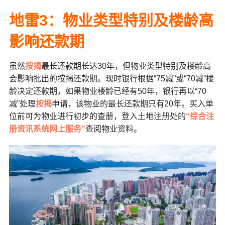
地雷3
：物业类型特别及楼龄高
影响还款期
虽然
按揭
最长还款期长达30年，但物业类型特别及楼龄高
会影响批出的按揭还款期。现时银行根据“75减”或“70减”楼
龄决定还款期，如果物业楼龄已经有50年，银行再以“70
减”处理
按揭
申请，该物业的最长还款期只有20年。买入单
位前可为物业进行初步的查册，登入土地注册处的
“综合注
册资讯系统网上服务”
查阅物业资料。