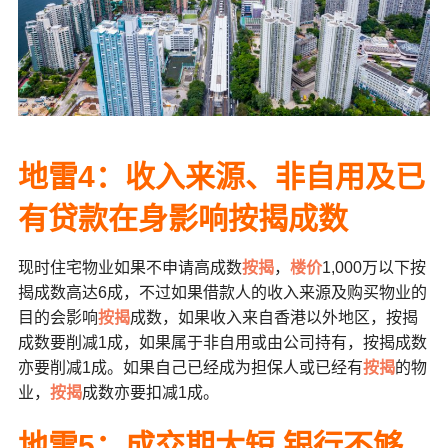
地雷4
：收入来源、非自用及已
有贷款在身影响按揭成数
现时住宅物业如果不申请高成数
按揭
，
楼价
1,000万以下按
揭成数高达6成，不过如果借款人的收入来源及购买物业的
目的会影响
按揭
成数，如果收入来自香港以外地区，按揭
成数要削减1成，如果属于非自用或由公司持有，按揭成数
亦要削减1成。如果自己已经成为担保人或已经有
按揭
的物
业，
按揭
成数亦要扣减1成。
地雷5
：成交期太短
银行不够