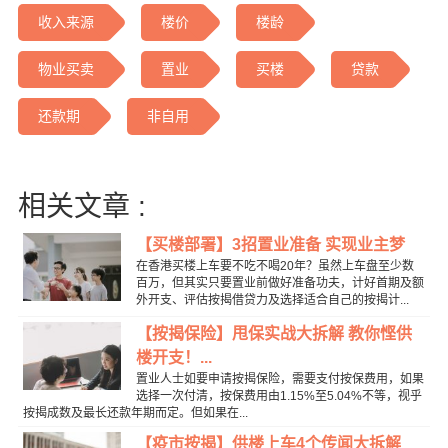
收入来源
楼价
楼龄
物业买卖
置业
买楼
贷款
还款期
非自用
相关文章 :
【买楼部署】3招置业准备 实现业主梦
在香港买楼上车要不吃不喝20年？虽然上车盘至少数
百万，但其实只要置业前做好准备功夫，计好首期及额
外开支、评估按揭借贷力及选择适合自己的按揭计...
【按揭保险】甩保实战大拆解 教你悭供
楼开支！...
置业人士如要申请按揭保险，需要支付按保费用，如果
选择一次付清，按保费用由1.15%至5.04%不等，视乎
按揭成数及最长还款年期而定。但如果在...
【疫市按揭】供楼上车4个传闻大拆解