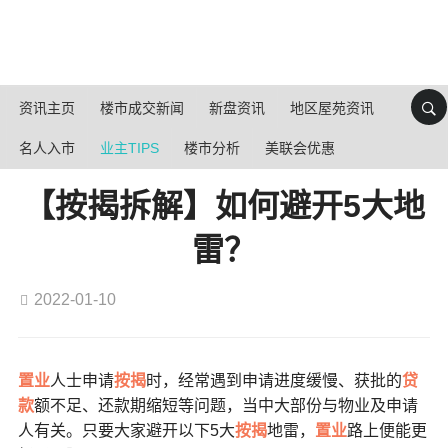
资讯主页
楼市成交新闻
新盘资讯
地区屋苑资讯
名人入市
业主TIPS
楼市分析
美联会优惠
【按揭拆解】如何避开5大地
雷？
2022-01-10
置业
人士申请
按揭
时，经常遇到申请进度缓慢、获批的
贷
款
额不足、还款期缩短等问题，当中大部份与物业及申请
人有关。只要大家避开以下5大
按揭
地雷，
置业
路上便能更