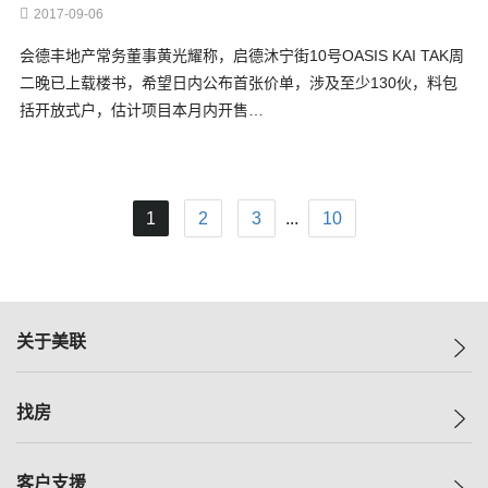
2017-09-06
会德丰地产常务董事黄光耀称，启德沐宁街10号OASIS KAI TAK周
二晚已上载楼书，希望日内公布首张价单，涉及至少130伙，料包
括开放式户，估计项目本月内开售…
1
2
3
...
10
关于美联
美联集团
找房
投资者关系
集团动态
一手新房
客户支援