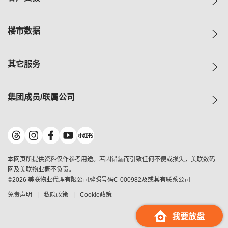
人才招募
买房
网站地图
上车
自助放盘
楼市数据
减价
专业经纪人
低价
分行网络
指数
其它服务
美联豪宅
查询热线
信心指数
独家楼盘
联络我们
最新成交
小区专页
租房
集团成员/联属公司
按揭计算机
历史成交
大湾区专页
居屋专页
负担能力计算机
成交数据
楼市资讯
买卖流程
美联物业
转按计算机
小区成交排行榜
美联精英会
鋑联控股
*
缴款方式
地区百科
美联慈善基金
美联工商铺
*
本网页所提供资料仅作参考用途。若因错漏而引致任何不便或损失，美联数码
美善会
美联中国
网及美联物业概不负责。
地产经纪人管理协会
©
2026
美联物业代理有限公司牌照号码C-000982及或其有联系公司
美联澳门
申报已递交的购楼开盘
免责声明
私隐政策
Cookie政策
美联金融集团
美联移民顾问
我要放盘
美联升学顾问