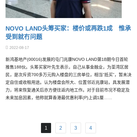
NOVO LAND头筹买家：楼价或再跌1成 惟承
受到就冇问题
2022-08-17
新鸿基地产(00016)发展的屯门兆康NOVO LAND第1B期今日首轮
推售188伙。头筹买家叶先生表示，自己从事金融业，为荃湾区居
民，是次斥资700多万元购入楼盘的三房单位，相当“抵买”，暂未决
定自住或收租用途。认为楼盘会所大、位置邻近兆康站，具发展潜
力，将来恢复通关后亦方便往返内地工作。对于目前市况不稳定及
未来加息因素，他称就算香港最优惠利率(P)上调1厘……
1
2
3
4