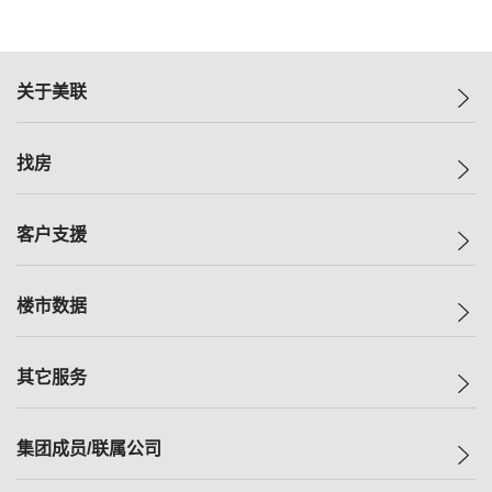
关于美联
美联集团
找房
投资者关系
集团动态
一手新房
客户支援
人才招募
买房
网站地图
上车
自助放盘
楼市数据
减价
专业经纪人
低价
分行网络
指数
其它服务
美联豪宅
查询热线
信心指数
独家楼盘
联络我们
最新成交
小区专页
租房
集团成员/联属公司
按揭计算机
历史成交
大湾区专页
居屋专页
负担能力计算机