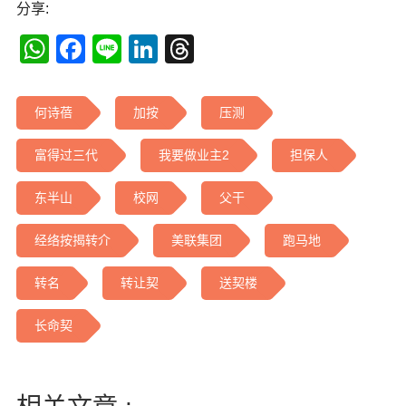
分享:
WhatsApp
Facebook
Line
LinkedIn
Threads
何诗蓓
加按
压测
富得过三代
我要做业主2
担保人
东半山
校网
父干
经络按揭转介
美联集团
跑马地
转名
转让契
送契楼
长命契