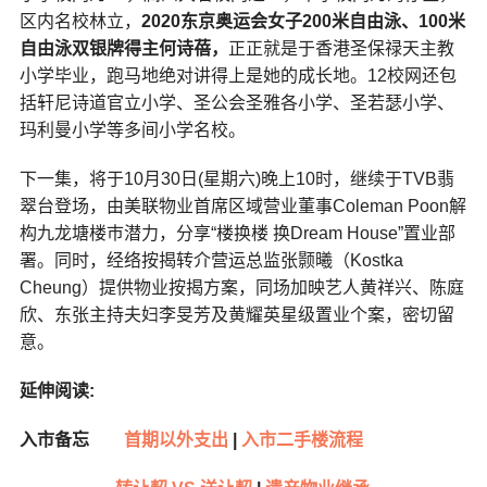
区内名校林立，
2020
东京奥运会女子
200
米自由泳、
100
米
自由泳
双银牌得主何诗蓓，
正正就是于香港圣保禄天主教
小学毕业，跑马地绝对讲得上是她的成长地。12校网还包
括轩尼诗道官立小学、圣公会圣雅各小学、圣若瑟小学、
玛利曼小学等多间小学名校。
下一集，将于10月30日(星期六)晚上10时，继续于TVB翡
翠台登场，由美联物业首席区域营业董事Coleman Poon解
构九龙塘楼巿潜力，分享“楼换楼 换Dream House”置业部
署。同时，经络按揭转介营运总监张颢曦（Kostka
Cheung）提供物业按揭方案，同场加映艺人黄祥兴、陈庭
欣、东张主持夫妇李旻芳及黄耀英星级置业个案，密切留
意。
延伸阅读:
入市备忘
首期以外支出
|
入市二手楼流程