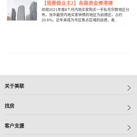
【我要做业主2】各路资金捧港楼
综观2021年首8个月内地买家购买一手私宅宗数地区分
布，当中最受内地买家钟情的地区为启德区，占约
20.6%。近年来成为市区焦点区域的启德，差...
关于美联
美联集团
找房
投资者关系
集团动态
一手新房
客户支援
人才招募
买房