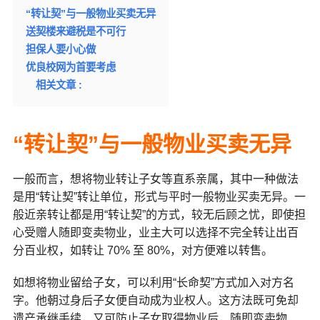
“转让契”与一般物业买卖无异
送契楼来避税是不可行
担保人要小心做
优良校网为首要考虑
相关文章 :
“转让契”与一般物业买卖无异
一般而言，想将物业转让子女等直系亲属，其中一种做法
是用“转让契”转让单位，形式与平时一般物业买卖无异。一
般近亲转让都是用“转让契”的方式，较无后顾之忧，即使担
心受赠人随即变卖物业，业主大可以选择不完全转让出百
分百业权，如转让 70% 至 80%，对方便难以转售。
如想将物业留给子女，可以利用“长命契”方式加入对方名
字。他朝过身后子女便自动成为业权人。这方法既可免却
遗产承继手续，又可防止子女取得物业后，随即变卖物