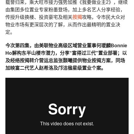
载誉归来，乘大旺巿接力强势加推《我要做业主2》，继续
由集团多位置业专家粉墨登场，加上多名艺人分享经验，
传授升级换楼、投资豪宅及相关
按揭
攻略，令市民大众对
物业市场有更深层次的了解，从而作出最精明的置业决
定。
今次第四集，由美联物业高级区域营业董事何瑷麟Bonnie
Ho解构东半山楼巿潜力，分享“富得过三代”置业部署；以
及经络按揭转介营运总监张颢曦提供物业按揭方案，同场
加映富二代艺人赵希洛及邝洁楹星级置业个案。