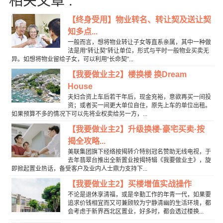
相关文章 :
【终身受用】物业转名、转让契及送让契
知多点...
一般而言，想将物业转让子女等直系亲属，其中一种做
法是用“转让契”转让单位，形式与平时一般物业买卖无
异。如想将物业留给子女，可以利用“长命契”...
【我要做业主2】楼换楼 换Dream
House
夫妇合资上车后若干年后，现金充裕，意欲再买一间投
资；或者买一间更大单位自住，原先上车的单位出租。
如果预算不多的情况下可以先将业权卖给另一方，...
【我要做业主2】升级换楼·豪宅买卖·按
揭全攻略...
美联集团旗下经络按揭转介特别冠名赞助无线电视，于
去年翡翠台推出全新置业按揭特辑《我要做业主》，旋
即掀起置业热话，备受客户及业内人士鼎力支持下...
【我要做业主2】买楼增值实战操作
不论是退休享清福，或是辛勤工作的年青一代，如果要
追求价钱相宜而又可兼顾较为宁静清幽的生活环境，都
会考虑于新界西北区置业，好多时，都会透过楼换...