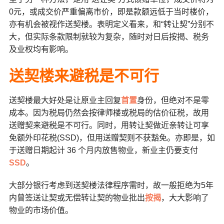
0元，或成交价严重偏离市价，即是款额远低于当时楼价，
亦有机会被视作送契楼。表明定义看来，和“转让契”分别不
大，但实际条款限制就较为复杂，随时对日后按揭、税务
及业权均有影响。
送契楼来避税是不可行
送契楼最大好处是让原业主回复
首置
身份，但绝对不是零
成本。因为税局仍然会按律师楼或税局的估价征税，故用
送赠契来避税是不可行。同时，用转让契做近亲转让可享
免额外印花税(SSD)，但用送赠契则不获豁免。亦即是，如
于送赠日期起计 36 个月内放售物业，新业主仍要支付
SSD
。
大部分银行考虑到送契楼法律程序需时，故一般拒绝为5年
内曾签送让契或无偿转让契的物业批出
按揭
，大大影响了
物业的市场价值。