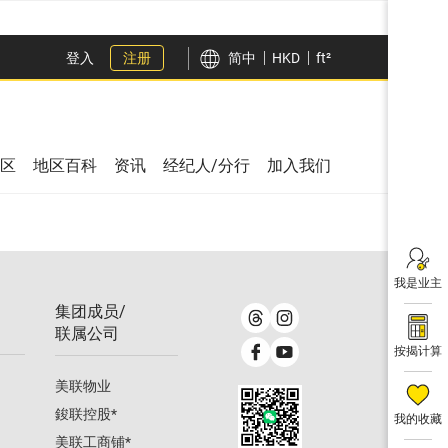
登入
注册
简中
HKD
ft²
区
地区百科
资讯
经纪人/分行
加入我们
我是业主
集团成员/
联属公司
按揭计算
美联物业
鋑联控股
*
我的收藏
美联工商铺
*