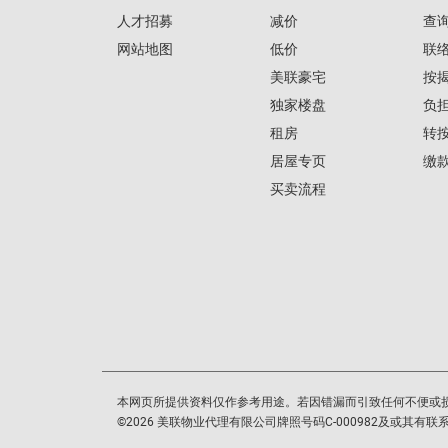
人才招募
减价
查
网站地图
低价
联
美联豪宅
按
独家楼盘
负
租房
转
居屋专页
缴
买卖流程
本网页所提供资料仅作参考用途。若因错漏而引致任何不便或
©
2026
美联物业代理有限公司牌照号码C-000982及或其有联