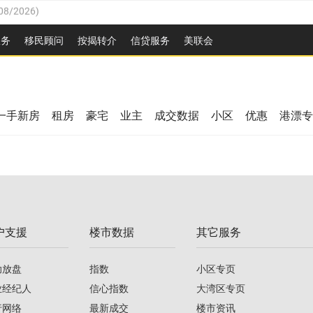
08/2026
)
26
)
服务
移民顾问
按揭转介
信贷服务
美联会
2026
)
/2026
)
08/2026
)
/2026
)
26
)
一手新房
租房
豪宅
业主
成交数据
小区
优惠
港漂专
08/2026
)
2026
)
/2026
)
/2026
)
户支援
楼市数据
其它服务
08/2026
)
助放盘
指数
小区专页
业经纪人
信心指数
大湾区专页
行网络
最新成交
楼市资讯