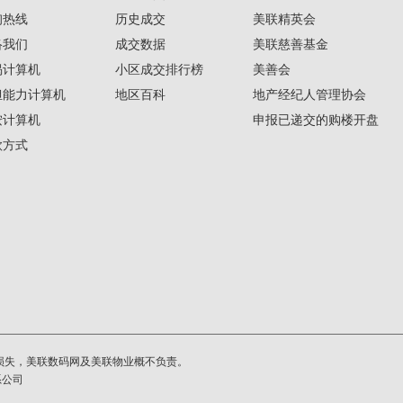
询热线
历史成交
美联精英会
络我们
成交数据
美联慈善基金
揭计算机
小区成交排行榜
美善会
担能力计算机
地区百科
地产经纪人管理协会
按计算机
申报已递交的购楼开盘
款方式
损失，美联数码网及美联物业概不负责。
系公司