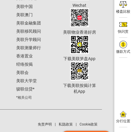
Wechat
美联中国
楼盘比较
美联澳门
美联金融集团
美联移民顾问
快闪赏
美联物业香港好房
美联升学顾问
美联测量师行
缴款方式
香港置业
下载美联笋盘App
经络按揭
美联会
美联大学堂
下载美联按揭计算
骏联信贷
*
机App
*相关公司
分行位置
免责声明
私隐政策
Cookie政策