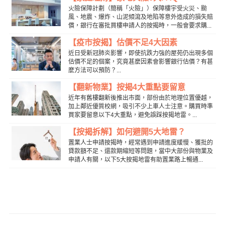
火險保障計劃（簡稱「火險」）保障樓宇受火災、颱
風、地震、爆炸、山泥傾瀉及地陷等意外造成的損失賠
償，銀行在審批買樓申請人的按揭時，一般會要求購...
【疫市按揭】估價不足4大因素
近日受新冠肺炎影響，即使抗跌力強的屋苑仍出現多個
估價不足的個案，究竟甚麼因素會影響銀行估價？有甚
麼方法可以預防？...
【翻新物業】按揭4大重點要留意
近年有舊樓翻新後推出市面，部份由於地理位置優越，
加上鄰近優質校網，吸引不少上車人士注意。購買時準
買家要留意以下4大重點，避免誤踩按揭地雷。...
【按揭拆解】如何避開5大地雷？
置業人士申請按揭時，經常遇到申請進度緩慢、獲批的
貸款額不足、還款期縮短等問題，當中大部份與物業及
申請人有關，以下5大按揭地雷有助置業路上暢通...