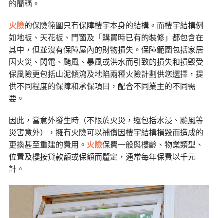
的簡稱。
火險
的保險範圍只有保障樓宇本身的結構。而樓宇結構例
如地板、天花板、門窗及「購買時已有的裝修」都包含在
其中，但並沒有保障屋內的財物損失。保障範圍包括家居
因火災、閃電、颱風、暴風或洪水而引致的損失和損毁受
保風險更包括山泥傾瀉及地陷兩種火險計劃供您選擇，提
供不同程度的保障和承保項目，配合不同業主的不同需
要。
因此，當意外發生時（不限於火災，還包括水浸、颱風等
災害意外），擁有火險可以補償因樓宇結構損毀而造成的
更換甚至重建的費用。
火險
保費一般與樓齡、物業類型、
位置及樓按貸款額或保額而釐定，通常每年保費以千元
計。