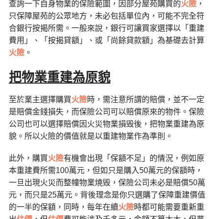
查詢一下自身物業的保險範圍，因部分屋苑購買的
火險
，
只保障屋苑的公眾地方，未必包括單位內，可能不完全符
合銀行按揭所需。一般來說，銀行可讓買家選擇以「重建
費用」、「按揭貸額」、或「尚餘貸款額」為基礎去計算
火險
。
把物業重建為原貌
至於業主選擇購買
火險
時，需注意所謂的賠償，並不一定
是賠償金錢損失，而保險公司可以賠償原來的物件。保險
公司也可以選擇賠償因火災物業損毁後，把物業重建為原
貌。所以火險的價值就是以重建物業作為準則。
此外，購買
火險
有機會出現「保額不足」的情況，例如原
本重建費所需100萬元，但如只是購入50萬元的保額時，
一旦出現火災而整幢物業燒毁，保險公司未必是賠償50萬
元，而只是25萬元。背後理念是你只選購了保障重建價值
的一半的保額，同時，每年在續
火險
時都可能需要重新重