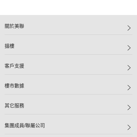
關於美聯
美聯集團
搵樓
投資者關係
集團動態
一手新盤
客戶支援
人才招募
二手盤
網站地圖
上車
自助放盤
樓市數據
減價
專業代理
低水
分行網絡
樓價指數
其它服務
美聯豪宅
查詢熱線
信心指數
獨家樓盤
聯絡我們
最新成交
屋苑專頁
租盤
集團成員/聯屬公司
按揭計算機
歷史成交
大灣區專頁
居屋專頁
負擔能力計算機