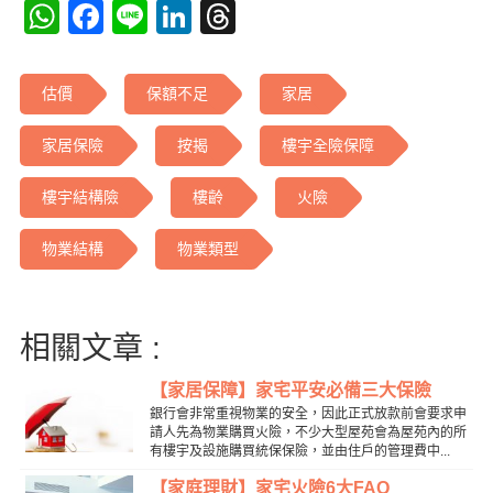
WhatsApp
Facebook
Line
LinkedIn
Threads
估價
保額不足
家居
家居保險
按揭
樓宇全險保障
樓宇結構險
樓齡
火險
物業結構
物業類型
相關文章 :
【家居保障】家宅平安必備三大保險
銀行會非常重視物業的安全，因此正式放款前會要求申
請人先為物業購買火險，不少大型屋苑會為屋苑內的所
有樓宇及設施購買統保保險，並由住戶的管理費中...
【家庭理財】家宅火險6大FAQ