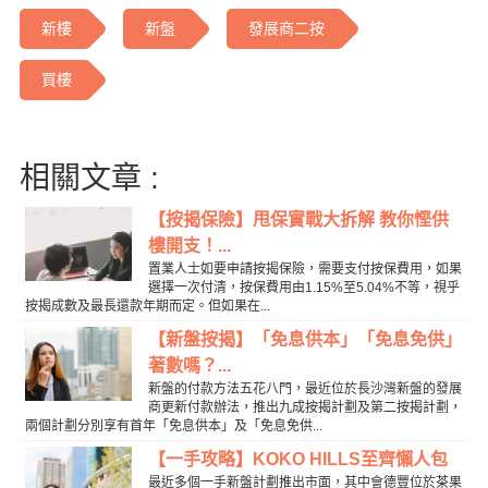
新樓
新盤
發展商二按
買樓
相關文章 :
【按揭保險】甩保實戰大拆解 教你慳供
樓開支！...
置業人士如要申請按揭保險，需要支付按保費用，如果
選擇一次付清，按保費用由1.15%至5.04%不等，視乎
按揭成數及最長還款年期而定。但如果在...
【新盤按揭】「免息供本」「免息免供」
著數嗎？...
新盤的付款方法五花八門，最近位於長沙灣新盤的發展
商更新付款辦法，推出九成按揭計劃及第二按揭計劃，
兩個計劃分別享有首年「免息供本」及「免息免供...
【一手攻略】KOKO HILLS至齊懶人包
最近多個一手新盤計劃推出市面，其中會德豐位於茶果