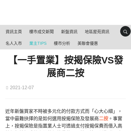
資訊主頁
樓市成交新聞
新盤資訊
地區屋苑資訊
名人入市
業主TIPS
樓市分析
美聯會優惠
【一手置業】按揭保險VS發
展商二按
2021-12-07
近年新盤買家不時被多元化的付款方式而「心大心細」，
當中最難抉擇的是如何選用按揭保險及發展商
二按
。事實
上，按揭保險是指置業人士可透過支付按揭保費而借入高