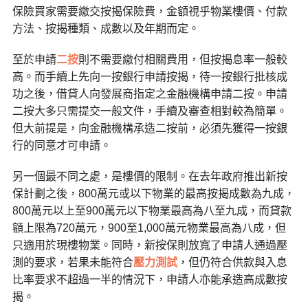
保險買家需要繳交按揭保險費，金額視乎物業樓價、付款
方法、按揭種類、成數以及年期而定。
至於申請
二按
則不需要繳付相關費用，但按揭息率一般較
高。而手續上先向一按銀行申請按揭，待一按銀行批核成
功之後，借貸人向發展商指定之金融機構申請二按。申請
二按大多只需提交一般文件，手續及審查相對較為簡單。
但大前提是，向金融機構承造二按前，必須先獲得一按銀
行的同意才可申請。
另一個最不同之處，是樓價的限制。在去年政府推出新按
保計劃之後，800萬元或以下物業的最高按揭成數為九成，
800萬元以上至900萬元以下物業最高為八至九成，而貸款
額上限為720萬元，900至1,000萬元物業最高為八成，但
只適用於現樓物業。同時，新按保則放寬了申請人通過壓
測的要求，若果未能符合
壓力測試
，但仍符合供款與入息
比率要求不超過一半的情況下，申請人亦能承造高成數按
揭。