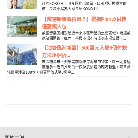
嶺的KOKO HILLS今週推出價單，吸引附近換樓客眼
球。今次小編為大家介紹KOKO HIL...
【啟德新盤買得過？】按揭Plan及供樓
優惠懶人包...
啟德發展區絕對是近年來市區新盤的焦點區域，港鐵啟
德站開通後，區內一手樓市場不時成為市場焦點。...
【油塘臨海新盤】500萬元入場6個付款
方法逐個拆...
市區樓渴市，如果是前臨維港海景的物業，就一定會極
度搶手。近日推出的一個位於油塘的臨海新盤，項目首
張價單涉及138伙，涵蓋開放式至3房戶...
關於美聯