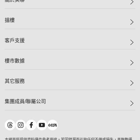
美聯集團
搵樓
投資者關係
集團動態
一手新盤
客戶支援
人才招募
二手盤
網站地圖
上車
自助放盤
樓市數據
減價
專業代理
低水
分行網絡
樓價指數
其它服務
美聯豪宅
查詢熱線
信心指數
獨家樓盤
聯絡我們
最新成交
屋苑專頁
租盤
集團成員/聯屬公司
按揭計算機
歷史成交
大灣區專頁
居屋專頁
負擔能力計算機
成交數據
樓市資訊
買賣流程
美聯物業
轉按計算機
屋苑成交排行榜
美聯精英會
鋑聯控股
*
繳款方式
地區百科
美聯慈善基金
美聯工商舖
*
本網頁所提供資料僅作參考用途。若因錯漏而引致任何不便或損失，美聯數碼