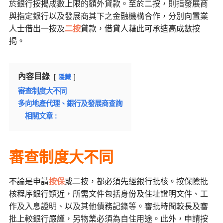
於銀行按揭成數上限的額外貸款。至於二按，則指發展商
與指定銀行以及發展商其下之金融機構合作，分別向置業
人士借出一按及
二按
貸款，借貸人藉此可承造高成數按
揭。
內容目錄
隱藏
審查制度大不同
多向地產代理、銀行及發展商查詢
相關文章 :
審查制度大不同
不論是申請
按保
或二按，都必須先經銀行批核。按保險批
核程序銀行類近，所需文件包括身份及住址證明文件、工
作及入息證明、以及其他債務記錄等。審批時間較長及審
批上較銀行嚴謹，另物業必須為自住用途。此外，申請按