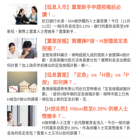
【低息入市】置業新手申請按揭前必
讀！...
近日銀行水浸，以H按供樓的人士最受惠！今日（11月
11日）一個月拆息低至0.13%，銀行同業拆息跌至9年
新低，實際上置業人士慳幾多？置業新手...
【置業按揭】買樓揀P按、H按還是定息
按揭？...
金管局資料顯示，現時超過九成的借款人會選擇H按計
劃，究竟兩種付款方法有甚麼分別？實際利息支出應如
何計算？加上政府早前推出的定息按揭計劃，哪一...
【低息置業】「定息」vs「H按」vs「P
按」 如何揀？...
香港按揭證券有限公司近日宣佈推出「定息按揭試驗計
劃」，提供3個年期的定息按揭計劃。現時市面上已有
H按及P按以供選擇，現在加上新的定息計劃，究...
【H按走势】Hibor跌至0.39% 供楼人士
慳幾多？...
H按供樓人士注意！近月隨著資金流入，今日一個月銀
行同業拆息跌至0.39%，作為供樓人士究竟慳幾多？拆
息為何愈走愈低？置業人士又可以如何部署？...