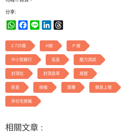
分享:
WhatsApp
Facebook
Line
LinkedIn
Threads
2.725厘
H按
P 按
中小型銀行
低息
壓力測試
封頂位
封頂息率
居屋
拆息
按揭
買樓
鎖息上限
非住宅按揭
相關文章 :