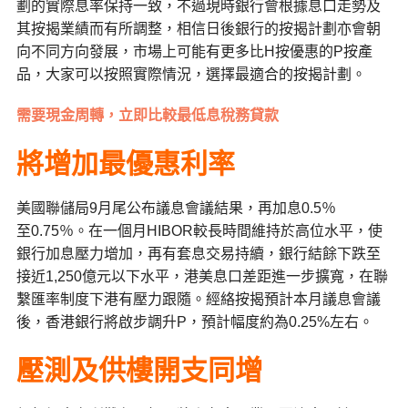
劃的實際息率保持一致，不過現時銀行會根據息口走勢及
其按揭業績而有所調整，相信日後銀行的按揭計劃亦會朝
向不同方向發展，市場上可能有更多比H按優惠的P按產
品，大家可以按照實際情況，選擇最適合的按揭計劃。
需要現金周轉，立即比較最低息稅務貸款
將增加最優惠利率
美國聯儲局
9
月尾公布議息會議結果，再加息
0.5
％
至
0.75
％。在一個月
HIBOR
較長時間維持於高位水平，使
銀行加息壓力增加，再有套息交易持續，銀行結餘下跌至
接近
1,250
億元以下水平，港美息口差距進一步擴寬，在聯
繫匯率制度下港有壓力跟隨。經絡按揭預計本月議息會議
後，香港銀行將啟步調升
P
，預計幅度約為
0.25%
左右。
壓測及供樓開支同增