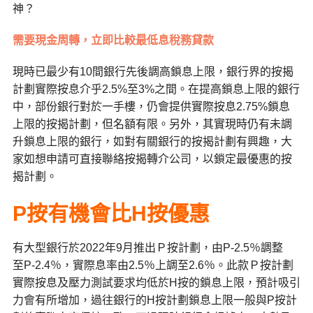
神？
需要現金周轉，立即比較最低息稅務貸款
現時已最少有
10
間銀行先後調高鎖息上限，銀行界的按揭
計劃實際按息介乎
2.5%
至
3%
之間。在提高鎖息上限的銀行
中，部份銀行對於一手樓，仍會提供實際按息
2.75%
鎖息
上限的按揭計劃，但名額有限。另外，其實現時仍有未調
升鎖息上限的銀行，如對有關銀行的按揭計劃有興趣，大
家如想申請可直接聯絡按揭轉介公司，以鎖定最優惠的按
揭計劃。
P
按有機會比
H
按優惠
有大型銀行於2022年9月推出Ｐ按計劃，由
P-2.5
％調整
至
P-2.4
％，實際息率由
2.5
％上調至
2.6
％。此款Ｐ按計劃
實際按息及壓力測試要求均低於
H
按的鎖息上限，預計吸引
力會有所增加，過往銀行的
H
按計劃鎖息上限一般與
P
按計