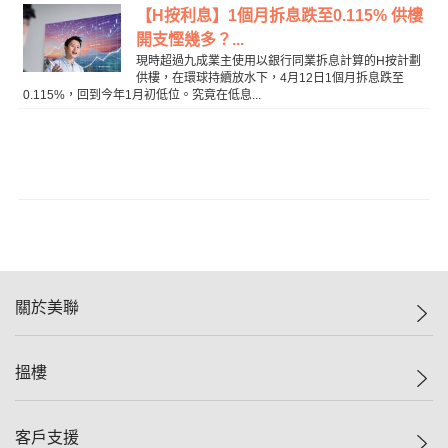
【H按利息】1個月拆息跌至0.115% 供樓
開支慳幾多？...
現時超過九成業主使用以銀行同業拆息計算的H按計劃
供樓，在環球持續放水下，4月12日1個月拆息跌至
0.115%，回到今年1月初低位。究竟在低息...
關於美聯
美聯集團
搵樓
投資者關係
集團動態
一手新盤
客戶支援