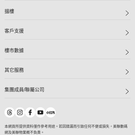
美聯集團
搵樓
投資者關係
集團動態
一手新盤
客戶支援
人才招募
二手盤
網站地圖
上車
自助放盤
樓市數據
減價
專業代理
低水
分行網絡
樓價指數
其它服務
美聯豪宅
查詢熱線
信心指數
獨家樓盤
聯絡我們
最新成交
屋苑專頁
租盤
集團成員/聯屬公司
按揭計算機
歷史成交
大灣區專頁
居屋專頁
負擔能力計算機
成交數據
樓市資訊
買賣流程
美聯物業
轉按計算機
屋苑成交排行榜
美聯精英會
鋑聯控股
*
繳款方式
地區百科
美聯慈善基金
美聯工商舖
*
本網頁所提供資料僅作參考用途。若因錯漏而引致任何不便或損失，美聯數碼
美善會
美聯中國
網及美聯物業概不負責。