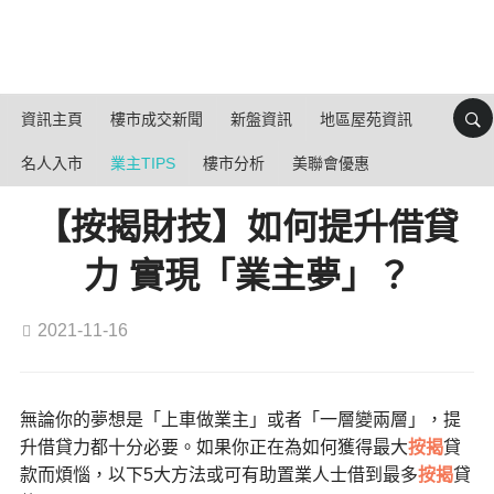
資訊主頁
樓市成交新聞
新盤資訊
地區屋苑資訊
名人入市
業主TIPS
樓市分析
美聯會優惠
【按揭財技】如何提升借貸
力 實現「業主夢」？
2021-11-16
無論你的夢想是「上車做業主」或者「一層變兩層」，提
升借貸力都十分必要。如果你正在為如何獲得最大
按揭
貸
款而煩惱，以下5大方法或可有助置業人士借到最多
按揭
貸