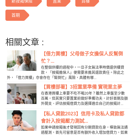
新按揭保險
置業
買樓
首期
相關文章 :
【借力買樓】父母做子女擔保人反幫倒
忙？...
在整個供樓的過程中，一旦子女無法準時償還供樓貸
款，「按揭擔保人」便需要承擔其還款責任。除此之
外，「借力買樓」亦會存在「幫倒忙」風險，具體有哪...
【買樓部署】3招置業準備 實現業主夢
在香港買樓上車要不吃不喝20年？雖然上車盤至少數
百萬，但其實只要置業前做好準備功夫，計好首期及額
外開支、評估按揭借貸力及選擇適合自己的按揭計...
【私人貸款2023】信用卡及私人貸款都
會計入按揭壓力測試...
如果申請按揭後才發現因有分期貸款在身，導致無法通
過壓測，首先可留意是否有額外收入增加借貸力，如果