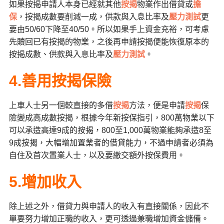
如果按揭申請人本身已經就其他
按揭
物業作出借貸或
擔
保
，按揭成數要削減一成，供款與入息比率及
壓力測試
更
要由50/60下降至40/50。所以如果手上資金充裕，可考慮
先贖回已有按揭的物業，之後再申請按揭便能恢復原本的
按揭成數、供款與入息比率及
壓力測試
。
4.善用按揭保險
上車人士另一個較直接的多借
按揭
方法，便是申請
按揭
保
險變成高成數按揭，根據今年新按保指引，800萬物業以下
可以承造高達9成的按揭，800至1,000萬物業能夠承造8至
9成按揭，大幅增加置業者的借貸能力，不過申請者必須為
自住及首次置業人士，以及要繳交額外按保費用。
5.增加收入
除上述之外，借貸力與申請人的收入有直接關係，因此不
單要努力增加正職的收入，更可透過兼職增加資金儲備。