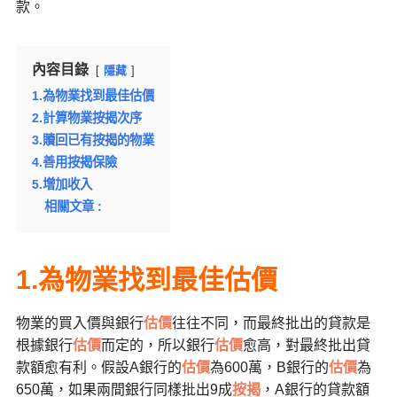
款。
內容目錄
隱藏
1.為物業找到最佳估價
2.計算物業按揭次序
3.贖回已有按揭的物業
4.善用按揭保險
5.增加收入
相關文章 :
1.為物業找到最佳估價
物業的買入價與銀行
估價
往往不同，而最終批出的貸款是
根據銀行
估價
而定的，所以銀行
估價
愈高，對最終批出貸
款額愈有利。假設A銀行的
估價
為600萬，B銀行的
估價
為
650萬，如果兩間銀行同樣批出9成
按揭
，A銀行的貸款額