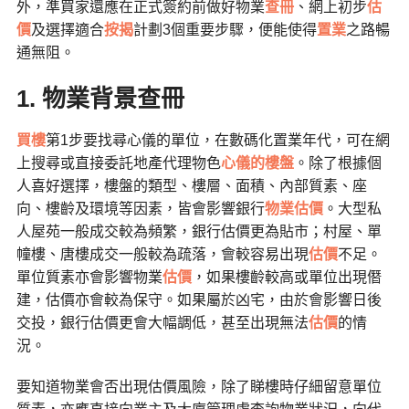
外，準買家還應在正式簽約前做好物業
查冊
、網上初步
估
價
及選擇適合
按揭
計劃3個重要步驟，便能使得
置業
之路暢
通無阻。
1. 物業背景查冊
買樓
第1步要找尋心儀的單位，在數碼化置業年代，可在網
上搜尋或直接委託地產代理物色
心儀的樓盤
。除了根據個
人喜好選擇，樓盤的類型、樓層、面積、內部質素、座
向、樓齡及環境等因素，皆會影響銀行
物業估價
。大型私
人屋苑一般成交較為頻繁，銀行估價更為貼市；村屋、單
幢樓、唐樓成交一般較為疏落，會較容易出現
估價
不足。
單位質素亦會影響物業
估價
，如果樓齡較高或單位出現僭
建，估價亦會較為保守。如果屬於凶宅，由於會影響日後
交投，銀行估價更會大幅調低，甚至出現無法
估價
的情
況。
要知道物業會否出現估價風險，除了睇樓時仔細留意單位