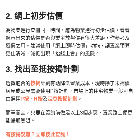
2.
網上初步估價
為物業進行查冊同一時間，應為物業進行初步估價，看看
顯示出來的估價是否與業主放盤價有很大差距，作參考及
還價之用。建議使用「網上即時估價」功能，讓置業預算
更佳清晰，減低出現「抬錢上會」的風險。
3. 找出至抵按揭計劃
選擇適合的
按揭
計劃有助降低置業成本，現時除了未補價
居屋或公屋需要使用P按計劃，市場上的住宅物業一般可自
由選擇
P按
、
H按
及
定息按揭計劃
。
簡單而言，只要在簽約前做足以上3個步驟，置業路上便更
能暢通無阻。
有按揭疑難？立即按此查詢！