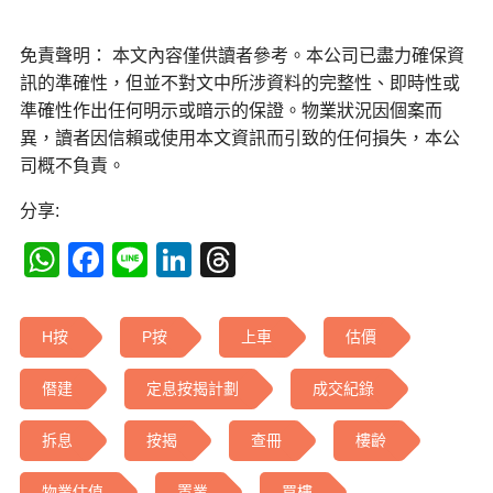
免責聲明： 本文內容僅供讀者參考。本公司已盡力確保資
訊的準確性，但並不對文中所涉資料的完整性、即時性或
準確性作出任何明示或暗示的保證。物業狀況因個案而
異，讀者因信賴或使用本文資訊而引致的任何損失，本公
司概不負責。
分享:
WhatsApp
Facebook
Line
LinkedIn
Threads
H按
P按
上車
估價
僭建
定息按揭計劃
成交紀錄
拆息
按揭
查冊
樓齡
物業估值
置業
買樓