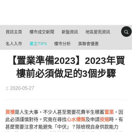
資訊主頁
樓市成交新聞
新盤資訊
地區屋苑資訊
名人入市
業主TIPS
樓市分析
美聯會優惠
【置業準備2023】2023年買
樓前必須做足的3個步驟
2020-05-27
買樓
是人生大事，不少人甚至需要花費半生積蓄
置業
，因
此必須謹慎對待。究竟在尋找
心水樓盤
及申請
按揭
時，有
甚麼需要注意才能避免「中伏」？除檢視自身供款能力