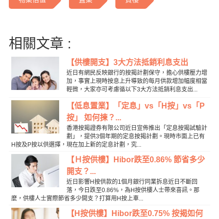
相關文章 :
【供樓開支】3大方法抵銷利息支出
近日有網民反映銀行的按揭計劃保守，擔心供樓壓力增
加，事實上現時按息上升導致的每月供款增加幅度相當
輕微，大家亦可考慮循以下3大方法抵銷利息支出...
【低息置業】「定息」vs「H按」vs「P
按」 如何揀？...
香港按揭證券有限公司近日宣佈推出「定息按揭試驗計
劃」，提供3個年期的定息按揭計劃。現時市面上已有
H按及P按以供選擇，現在加上新的定息計劃，究...
【Ｈ按供樓】Hibor跌至0.86% 節省多少
開支？...
近日影響H按供款的1個月銀行同業拆息近日不斷回
落，今日跌至0.86%，為H按供樓人士帶來喜訊。那
麼，供樓人士實際節省多少開支？打算用H按上車...
【H按供樓】Hibor跌至0.75% 按揭如何