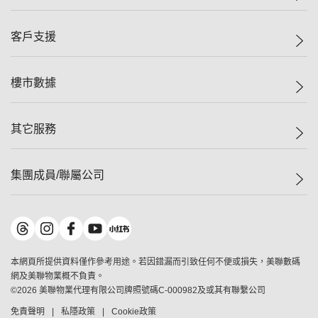
投資者關係
集團動態
一手新盤
客戶支援
人才招募
二手盤
網站地圖
上車
自助放盤
樓市數據
減價
專業代理
低水
分行網絡
樓價指數
其它服務
美聯豪宅
查詢熱線
信心指數
獨家樓盤
聯絡我們
最新成交
屋苑專頁
租盤
集團成員/聯屬公司
按揭計算機
歷史成交
大灣區專頁
居屋專頁
負擔能力計算機
成交數據
樓市資訊
買賣流程
美聯物業
轉按計算機
屋苑成交排行榜
美聯精英會
鋑聯控股
*
繳款方式
地區百科
美聯慈善基金
美聯工商舖
*
本網頁所提供資料僅作參考用途。若因錯漏而引致任何不便或損失，美聯數碼
美善會
美聯中國
網及美聯物業概不負責。
地產代理管理協會
©
2026
美聯物業代理有限公司牌照號碼C-000982及或其有聯繫公司
美聯澳門
申報已遞交的購樓意向登記
免責聲明
私隱政策
Cookie政策
美聯金融集團