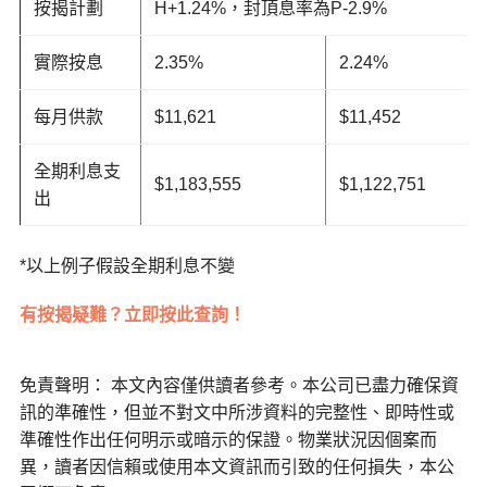
按揭計劃
H+1.24%，封頂息率為P-2.9%
實際按息
2.35%
2.24%
每月供款
$11,621
$11,452
全期利息支
$1,183,555
$1,122,751
出
*以上例子假設全期利息不變
有按揭疑難？立即按此查詢！
免責聲明： 本文內容僅供讀者參考。本公司已盡力確保資
訊的準確性，但並不對文中所涉資料的完整性、即時性或
準確性作出任何明示或暗示的保證。物業狀況因個案而
異，讀者因信賴或使用本文資訊而引致的任何損失，本公