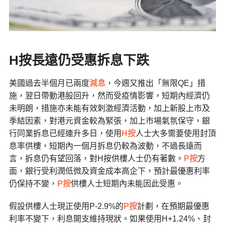
H
按長遠仍受惠拆息下跌
美國過去半個月已兩度
減息
，今週又推出「無限QE」措
施，翌日帶動港股回升，然而受疫情影響，短期內經濟仍
未明朗，措施亦未能有效刺激經濟活動，加上新股上市及
季結因素，對港元資金較為緊張，加上市場氣氛保守，銀
行同業拆息已經連升多日，使用
H按
人士大多需要使用封頂
息率供樓，短期內一個月拆息仍較為波動，不過長遠而
言，拆息仍有望回落，對H按供樓人士仍有著數。
P按
方
面，銀行受利潤低微及資金成本高企下，預計最優惠利率
仍保持不變，
P按
供樓人士短期內未能因此受惠。
假設供樓人士現正使用P-2.9%的
P按
計劃，在預期最優惠
利率不變下，利息開支維持現狀。如果使用H+1.24%、封