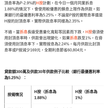
頂息率為P-2.9%的
H按
計劃，在今日一個月同業拆息
1.88%的情況下，會使用較優惠的鎖息上限作為供款。如
果銀行的最優惠利率為5.25%，不論是P按的實際息率還是
H按的封頂息率，實際供款息率同樣為2.35%。
不過，當
拆息
長遠受惠量化寬鬆等因素而下跌，
H按
毋須使
用封頂息率時，供款會出現變化，如果
拆息
跌至1%，在毋
須使用封頂息率下，實際按息為2.24%，每月供款比封頂
息率或P按減少169元，全期利息節省60,804元。
貸款額300萬及供款30年供款例子比較（銀行最優惠利率
為5.25%）：
H
按（拆息為
H
按（拆息為
按揭情況
1.88%
）
1%
）