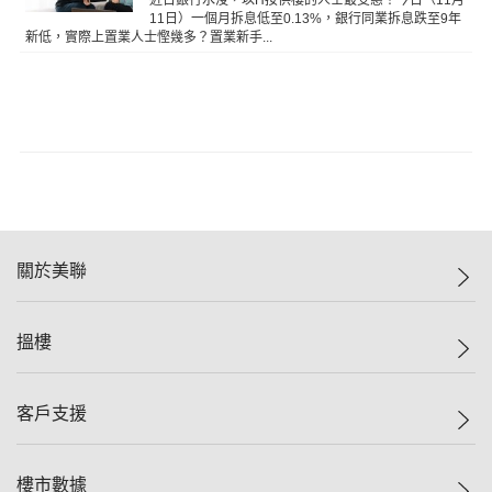
11日）一個月拆息低至0.13%，銀行同業拆息跌至9年
新低，實際上置業人士慳幾多？置業新手...
關於美聯
美聯集團
搵樓
投資者關係
集團動態
一手新盤
客戶支援
人才招募
二手盤
網站地圖
上車
自助放盤
樓市數據