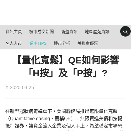
資訊主頁
樓市成交新聞
新盤資訊
地區屋苑資訊
名人入市
業主TIPS
樓市分析
美聯會優惠
【量化寬鬆】QE如何影響
「H按」及「P按」?
2020-03-25
在新型冠狀病毒肆虐下，美國聯儲局推出無限量化寬鬆
（Quantitative easing，簡稱QE），無限買進美債和按揭
抵押證券，讓資金流入企業及個人手上，希望穩定市場恐