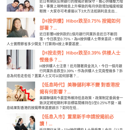
近日有網民反映銀行的按揭計劃保守，擔心供樓壓力增
加，事實上現時按息上升導致的每月供款增加幅度相當
輕微，大家亦可考慮循以下3大方法抵銷利息支出...
【H按供樓】Hibor跌至0.75% 按揭如何
部署？...
近日影響H按供款的1個月銀行同業拆息近日不斷回
落，今日跌至0.75%，為H按供樓人士帶來喜訊。供樓
人士實際節省多少開支？打算用H按上車要甚麼...
【H按走势】Hibor跌至0.39% 供楼人士
慳幾多？...
H按供樓人士注意！近月隨著資金流入，今日一個月銀
行同業拆息跌至0.39%，作為供樓人士究竟慳幾多？拆
息為何愈走愈低？置業人士又可以如何部署？...
【低息時代】美聯儲利率不變 對香港按
揭有何影響？...
美國聯儲局今晨宣佈維持低息政策，政策制定委員會一
致決定將短期利率目標區間維持在0至0.25%不變，議
息結果對香港的按揭帶來甚麼啟示？如何在低...
【低息入市】置業新手申請按揭前必
讀！...
近日銀行水浸，以H按供樓的人士最受惠！今日（11月