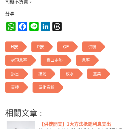
司概不負責。
分享:
WhatsApp
Facebook
Line
LinkedIn
Threads
H按
P按
QE
供樓
封頂息率
息口走勢
息率
拆息
按揭
放水
置業
買樓
量化寬鬆
相關文章 :
【供樓開支】3大方法抵銷利息支出