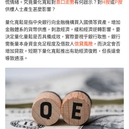
慌情緒。究竟量化寬鬆對
息口走勢
有何啟示？對
H按
或
P按
供樓人士產生甚麼影響？
量化寬鬆是指中央銀行向金融機構買入國債等資產，增加
金融體系的貨幣供應，刺激經濟，緩和經濟逆轉影響。要
決定量化量鬆是否具備成效，實際要視乎銀行取態，銀行
需衡量本身資金充足程度及借款人
信貸風險
，而決定會否
增加貸款。短期下量化寬鬆推出有助經濟復甦，但長遠會
導致通漲。