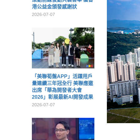
港公益金頒發感謝狀
2026-07-07
「美聯筍盤APP」活躍用戶
量連續三年冠全行 美聯應邀
出席「華為開發者大會
2026」彰展最新AI開發成果
2026-07-07