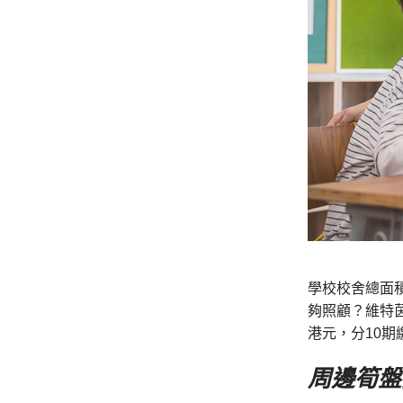
學校校舍總面
夠照顧？維特茵
港元，分10
周邊筍盤