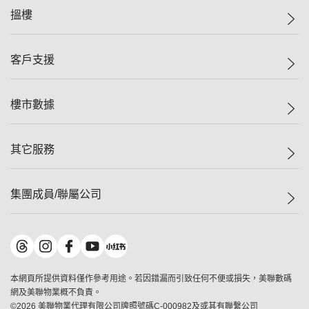
美聯集團
搵樓
投資者關係
集團動態
一手新盤
客戶支援
人才招募
二手盤
網站地圖
上車
自助放盤
樓市數據
減價
專業代理
低水
分行網絡
樓價指數
其它服務
美聯豪宅
查詢熱線
信心指數
獨家樓盤
聯絡我們
最新成交
屋苑專頁
租盤
集團成員/聯屬公司
按揭計算機
歷史成交
大灣區專頁
居屋專頁
負擔能力計算機
成交數據
樓市資訊
買賣流程
美聯物業
轉按計算機
屋苑成交排行榜
美聯精英會
鋑聯控股
*
繳款方式
地區百科
美聯慈善基金
美聯工商舖
*
本網頁所提供資料僅作參考用途。若因錯漏而引致任何不便或損失，美聯數碼
美善會
美聯中國
網及美聯物業概不負責。
地產代理管理協會
©
2026
美聯物業代理有限公司牌照號碼C-000982及或其有聯繫公司