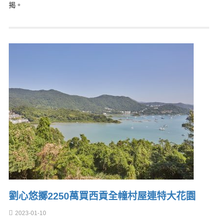
揭。
劉心悠擲2250萬買西貢全幢村屋連特大花園
2023-01-10