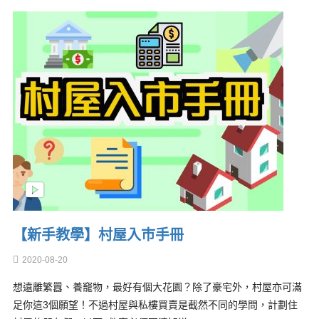
【新手教學】村屋入巿手冊
2020-08-20
想遠離繁囂、養竉物，最好有個大花園？除了豪宅外，村屋亦可滿
足你這3個願望！不過村屋與私樓買賣是截然不同的學問，計劃住