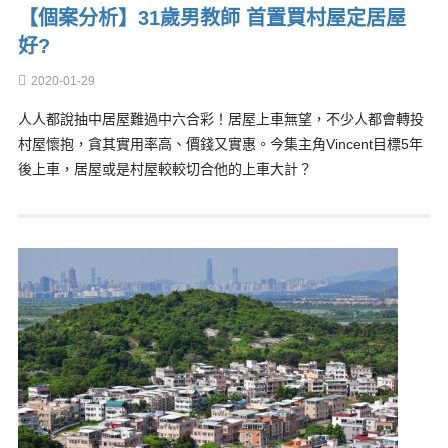
【個案分析】31歲男教師 首置買村屋定居屋
好?
2020-01-29
人人都說抽中居屋難過中六合彩！居屋上車無望，不少人都會轉投
村屋懷抱，貪其實用率高、價錢又實惠。今集主角Vincent目標5年
後上車，居屋或是村屋較較切合他的上車大計？