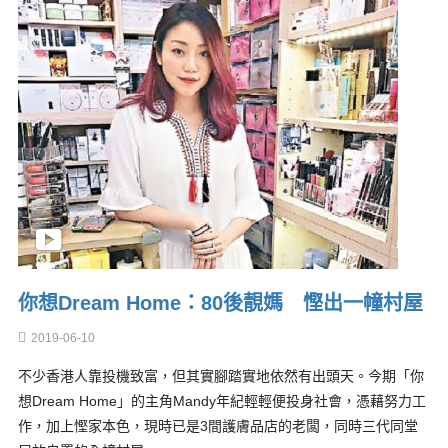
你想Dream Home：80後靚媽 慳出一幢村屋
2019-06-10
不少香港人靠投機致富，但其實腳踏實地依然有出頭天。今期「你
想Dream Home」的主角Mandy年紀輕輕便投身社會，憑藉努力工
作，加上慳家本色，現時已是3間護膚品店的老闆，同時三代同堂