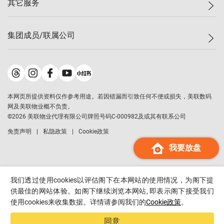
其它服务
美联豪宅
查询热线
信心指数
独家楼盘
联络我们
最新成交
小区专页
租房
集团成员/联属公司
按揭计算机
历史成交
大湾区专页
居屋专页
负担能力计算机
成交数据
楼市资讯
买卖流程
美联物业
转按计算机
小区成交排行榜
美联精英会
鋑联控股
*
缴款方式
地区百科
美联慈善基金
美联工商铺
*
本网页所提供资料仅作参考用途。若因错漏而引致任何不便或损失，美联数码
美善会
美联中国
网及美联物业概不负责。
地产经纪人管理协会
©
2026
美联物业代理有限公司牌照号码C-000982及或其有联系公司
美联澳门
申报已递交的购楼开盘
免责声明
私隐政策
Cookie政策
美联金融集团
我要放盘
美联移民顾问
美联升学顾问
美联测量师行
我们透过使用cookies以评估阁下在本网站的使用情况，为阁下提
香港置业
供最佳的网站体验。如阁下继续浏览本网站, 即表示阁下接受我们
使用cookies来收集数据。详情请参阅我们的
Cookie政策
。
经络按揭
美联会
同意