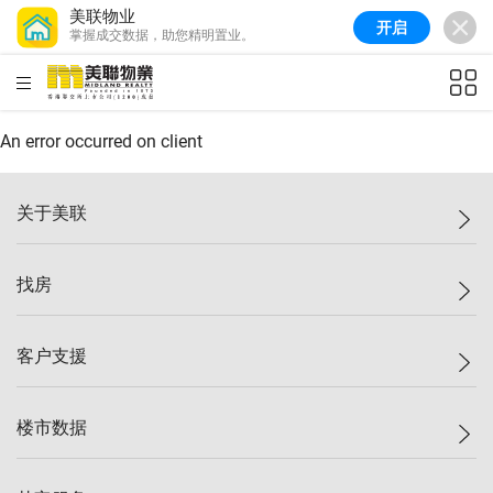
美联物业
开启
掌握成交数据，助您精明置业。
美联信心指数
77.1
较上周
0.7%
较上月
-0.4%
(
03/08/2026
)
HKD
ft²
全港指数
149.1
较上周
0%
较上月
0.4%
(
03/08/2026
)
An error occurred on client
港岛指数
157.4
较上周
-0.3%
较上月
-0.8%
(
03/08/2026
)
关于美联
九龙指数
156.4
较上周
-0.1%
较上月
0.3%
(
03/08/2026
)
美联集团
找房
新界指数
134.8
较上周
0.1%
较上月
0.9%
(
03/08/2026
)
投资者关系
美联信心指数
77.1
较上周
0.7%
较上月
-0.4%
(
03/08/2026
)
集团动态
一手新房
客户支援
人才招募
买房
网站地图
上车
自助放盘
楼市数据
减价
专业经纪人
低价
分行网络
指数