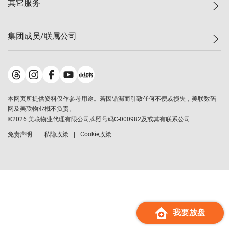
其它服务
美联豪宅
查询热线
信心指数
独家楼盘
联络我们
最新成交
小区专页
租房
集团成员/联属公司
按揭计算机
历史成交
大湾区专页
居屋专页
负担能力计算机
成交数据
楼市资讯
买卖流程
美联物业
转按计算机
小区成交排行榜
美联精英会
鋑联控股
*
缴款方式
地区百科
美联慈善基金
美联工商铺
*
本网页所提供资料仅作参考用途。若因错漏而引致任何不便或损失，美联数码
美善会
美联中国
网及美联物业概不负责。
地产经纪人管理协会
©
2026
美联物业代理有限公司牌照号码C-000982及或其有联系公司
美联澳门
申报已递交的购楼开盘
免责声明
私隐政策
Cookie政策
美联金融集团
美联移民顾问
美联升学顾问
美联测量师行
香港置业
经络按揭
我要放盘
美联会