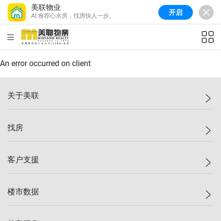
美联物业
开启
AI 推荐心水房，找房快人一步。
美联信心指数
77.1
较上周
0.7%
较上月
-0.4%
(
03/08/2026
)
HKD
ft²
全港指数
149.1
较上周
0%
较上月
0.4%
(
03/08/2026
)
An error occurred on client
港岛指数
157.4
较上周
-0.3%
较上月
-0.8%
(
03/08/2026
)
关于美联
九龙指数
156.4
较上周
-0.1%
较上月
0.3%
(
03/08/2026
)
美联集团
找房
新界指数
134.8
较上周
0.1%
较上月
0.9%
(
03/08/2026
)
投资者关系
美联信心指数
77.1
较上周
0.7%
较上月
-0.4%
(
03/08/2026
)
集团动态
一手新房
客户支援
人才招募
买房
网站地图
上车
自助放盘
楼市数据
减价
专业经纪人
低价
分行网络
指数