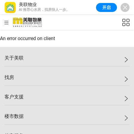
美联物业
开启
AI 推荐心水房，找房快人一步。
美联信心指数
77.1
较上周
0.7%
较上月
-0.4%
(
03/08/2026
)
HKD
ft²
全港指数
149.1
较上周
0%
较上月
0.4%
(
03/08/2026
)
An error occurred on client
港岛指数
157.4
较上周
-0.3%
较上月
-0.8%
(
03/08/2026
)
关于美联
九龙指数
156.4
较上周
-0.1%
较上月
0.3%
(
03/08/2026
)
美联集团
找房
新界指数
134.8
较上周
0.1%
较上月
0.9%
(
03/08/2026
)
投资者关系
美联信心指数
77.1
较上周
0.7%
较上月
-0.4%
(
03/08/2026
)
集团动态
一手新房
客户支援
人才招募
买房
网站地图
上车
自助放盘
楼市数据
减价
专业经纪人
低价
分行网络
指数