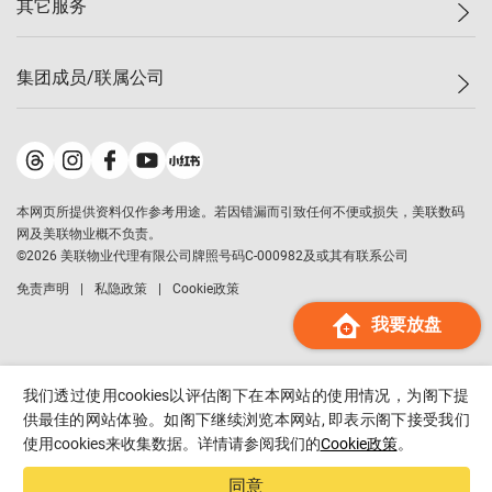
其它服务
美联豪宅
查询热线
信心指数
独家楼盘
联络我们
最新成交
小区专页
租房
集团成员/联属公司
按揭计算机
历史成交
大湾区专页
居屋专页
负担能力计算机
成交数据
楼市资讯
买卖流程
美联物业
转按计算机
小区成交排行榜
美联精英会
鋑联控股
*
缴款方式
地区百科
美联慈善基金
美联工商铺
*
本网页所提供资料仅作参考用途。若因错漏而引致任何不便或损失，美联数码
美善会
美联中国
网及美联物业概不负责。
地产经纪人管理协会
©
2026
美联物业代理有限公司牌照号码C-000982及或其有联系公司
美联澳门
申报已递交的购楼开盘
免责声明
私隐政策
Cookie政策
美联金融集团
我要放盘
美联移民顾问
美联升学顾问
美联测量师行
我们透过使用cookies以评估阁下在本网站的使用情况，为阁下提
香港置业
供最佳的网站体验。如阁下继续浏览本网站, 即表示阁下接受我们
使用cookies来收集数据。详情请参阅我们的
Cookie政策
。
经络按揭
美联会
同意