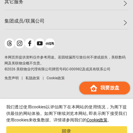
其它服务
美联豪宅
查询热线
信心指数
独家楼盘
联络我们
最新成交
小区专页
租房
集团成员/联属公司
按揭计算机
历史成交
大湾区专页
居屋专页
负担能力计算机
成交数据
楼市资讯
买卖流程
美联物业
转按计算机
小区成交排行榜
美联精英会
鋑联控股
*
缴款方式
地区百科
美联慈善基金
美联工商铺
*
本网页所提供资料仅作参考用途。若因错漏而引致任何不便或损失，美联数码
美善会
美联中国
网及美联物业概不负责。
地产经纪人管理协会
©
2026
美联物业代理有限公司牌照号码C-000982及或其有联系公司
美联澳门
申报已递交的购楼开盘
免责声明
私隐政策
Cookie政策
美联金融集团
我要放盘
美联移民顾问
美联升学顾问
美联测量师行
我们透过使用cookies以评估阁下在本网站的使用情况，为阁下提
香港置业
供最佳的网站体验。如阁下继续浏览本网站, 即表示阁下接受我们
使用cookies来收集数据。详情请参阅我们的
Cookie政策
。
经络按揭
美联会
同意