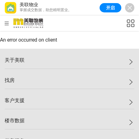
美联物业
开启
掌握成交数据，助您精明置业。
美联信心指数
76.6
较上周
-0.6%
较上月
-1.4%
(
10/08/2026
)
HKD
ft²
全港指数
148.9
较上周
-0.1%
较上月
0.1%
(
10/08/2026
)
An error occurred on client
港岛指数
157.0
较上周
-0.2%
较上月
0.2%
(
10/08/2026
)
关于美联
九龙指数
155.7
较上周
-0.4%
较上月
-0.8%
(
10/08/2026
)
美联集团
找房
新界指数
135.1
较上周
0.3%
较上月
0.9%
(
10/08/2026
)
投资者关系
美联信心指数
76.6
较上周
-0.6%
较上月
-1.4%
(
10/08/2026
)
集团动态
一手新房
客户支援
人才招募
买房
网站地图
上车
自助放盘
楼市数据
减价
专业经纪人
低价
分行网络
指数