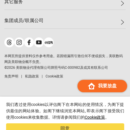
其它服务
美联豪宅
查询热线
信心指数
独家楼盘
联络我们
最新成交
小区专页
租房
集团成员/联属公司
按揭计算机
历史成交
大湾区专页
居屋专页
负担能力计算机
成交数据
楼市资讯
买卖流程
美联物业
转按计算机
小区成交排行榜
美联精英会
鋑联控股
*
缴款方式
地区百科
美联慈善基金
美联工商铺
*
本网页所提供资料仅作参考用途。若因错漏而引致任何不便或损失，美联数码
美善会
美联中国
网及美联物业概不负责。
地产经纪人管理协会
©
2026
美联物业代理有限公司牌照号码C-000982及或其有联系公司
美联澳门
申报已递交的购楼开盘
免责声明
私隐政策
Cookie政策
美联金融集团
我要放盘
美联移民顾问
美联升学顾问
美联测量师行
我们透过使用cookies以评估阁下在本网站的使用情况，为阁下提
香港置业
供最佳的网站体验。如阁下继续浏览本网站, 即表示阁下接受我们
使用cookies来收集数据。详情请参阅我们的
Cookie政策
。
经络按揭
美联会
同意