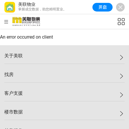
美联物业
开启
掌握成交数据，助您精明置业。
美联信心指数
77.1
较上周
0.7%
较上月
-0.4%
(
03/08/2026
)
HKD
ft²
全港指数
149.1
较上周
0%
较上月
0.4%
(
03/08/2026
)
An error occurred on client
港岛指数
157.4
较上周
-0.3%
较上月
-0.8%
(
03/08/2026
)
关于美联
九龙指数
156.4
较上周
-0.1%
较上月
0.3%
(
03/08/2026
)
美联集团
找房
新界指数
134.8
较上周
0.1%
较上月
0.9%
(
03/08/2026
)
投资者关系
美联信心指数
77.1
较上周
0.7%
较上月
-0.4%
(
03/08/2026
)
集团动态
一手新房
客户支援
人才招募
买房
网站地图
上车
自助放盘
楼市数据
减价
专业经纪人
低价
分行网络
指数