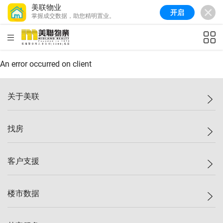
美联物业
开启
掌握成交数据，助您精明置业。
美联信心指数
77.1
较上周
0.7%
较上月
-0.4%
(
03/08/2026
)
HKD
ft²
全港指数
149.1
较上周
0%
较上月
0.4%
(
03/08/2026
)
An error occurred on client
港岛指数
157.4
较上周
-0.3%
较上月
-0.8%
(
03/08/2026
)
关于美联
九龙指数
156.4
较上周
-0.1%
较上月
0.3%
(
03/08/2026
)
美联集团
找房
新界指数
134.8
较上周
0.1%
较上月
0.9%
(
03/08/2026
)
投资者关系
美联信心指数
77.1
较上周
0.7%
较上月
-0.4%
(
03/08/2026
)
集团动态
一手新房
客户支援
人才招募
买房
网站地图
上车
自助放盘
楼市数据
减价
专业经纪人
低价
分行网络
指数