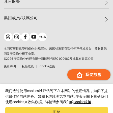
其它服务
美联豪宅
查询热线
信心指数
独家楼盘
联络我们
最新成交
小区专页
租房
集团成员/联属公司
按揭计算机
历史成交
大湾区专页
居屋专页
负担能力计算机
成交数据
楼市资讯
买卖流程
美联物业
转按计算机
小区成交排行榜
美联精英会
鋑联控股
*
缴款方式
地区百科
美联慈善基金
美联工商铺
*
本网页所提供资料仅作参考用途。若因错漏而引致任何不便或损失，美联数码
美善会
美联中国
网及美联物业概不负责。
地产经纪人管理协会
©
2026
美联物业代理有限公司牌照号码C-000982及或其有联系公司
美联澳门
申报已递交的购楼开盘
免责声明
私隐政策
Cookie政策
美联金融集团
我要放盘
美联移民顾问
美联升学顾问
美联测量师行
我们透过使用cookies以评估阁下在本网站的使用情况，为阁下提
香港置业
供最佳的网站体验。如阁下继续浏览本网站, 即表示阁下接受我们
使用cookies来收集数据。详情请参阅我们的
Cookie政策
。
经络按揭
美联会
同意