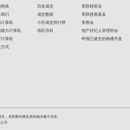
询热线
历史成交
美联精英会
络我们
成交数据
美联慈善基金
揭计算机
小区成交排行榜
美善会
担能力计算机
地区百科
地产经纪人管理协会
按计算机
申报已递交的购楼开盘
款方式
损失，美联数码网及美联物业概不负责。
系公司