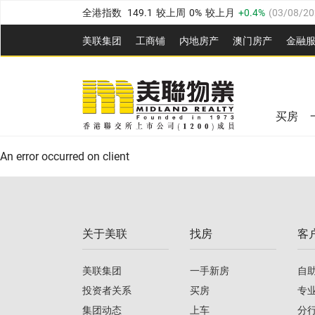
全港指数
149.1
较上周
0%
较上月
0.4%
(
03/08/20
港岛指数
157.4
较上周
-0.3%
较上月
-0.8%
(
03/08/
美联集团
工商铺
内地房产
澳⻔房产
金融
九龙指数
156.4
较上周
-0.1%
较上月
0.3%
(
03/08
美联信心指数
77.1
较上周
0.7%
较上月
-0.4%
(
03/
新界指数
134.8
较上周
0.1%
较上月
0.9%
(
03/08
全港指数
149.1
较上周
0%
较上月
0.4%
(
03/08/20
美联信心指数
77.1
较上周
0.7%
较上月
-0.4%
(
03/
买房
港岛指数
157.4
较上周
-0.3%
较上月
-0.8%
(
03/08/
An error occurred on client
九龙指数
156.4
较上周
-0.1%
较上月
0.3%
(
03/08
新界指数
134.8
较上周
0.1%
较上月
0.9%
(
03/08
关于美联
找房
客
美联信心指数
77.1
较上周
0.7%
较上月
-0.4%
(
03/
美联集团
一手新房
自
投资者关系
买房
专
集团动态
上车
分