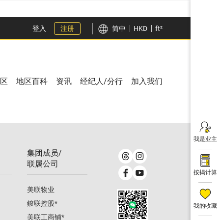
登入
注册
简中
HKD
ft²
区
地区百科
资讯
经纪人/分行
加入我们
我是业主
集团成员/
联属公司
按揭计算
美联物业
鋑联控股
*
我的收藏
美联工商铺
*