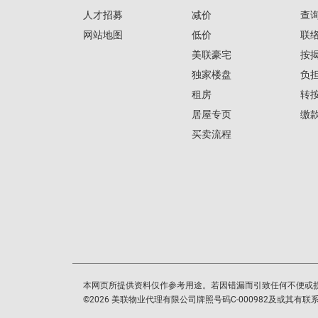
人才招募
减价
查
网站地图
低价
联
美联豪宅
按
独家楼盘
负
租房
转
居屋专页
缴
买卖流程
本网页所提供资料仅作参考用途。若因错漏而引致任何不便或
©
2026
美联物业代理有限公司牌照号码C-000982及或其有联