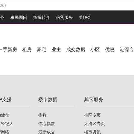
26
)
2026
)
服务
移民顾问
按揭转介
信贷服务
美联会
/2026
)
08/2026
)
/2026
)
26
)
08/2026
)
一手新房
租房
豪宅
业主
成交数据
小区
优惠
港漂专
2026
)
/2026
)
/2026
)
户支援
楼市数据
其它服务
08/2026
)
助放盘
指数
小区专页
业经纪人
信心指数
大湾区专页
行网络
最新成交
楼市资讯