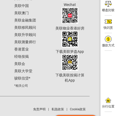
Wechat
美联中国
楼盘比较
美联澳门
美联金融集团
美联移民顾问
快闪赏
美联物业香港好房
美联升学顾问
美联测量师行
缴款方式
香港置业
下载美联笋盘App
经络按揭
美联会
美联大学堂
下载美联按揭计算
骏联信贷
*
机App
*相关公司
分行位置
免责声明
私隐政策
Cookie政策