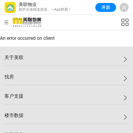
美联物业
开启
搜罗全港精选房源，一App即看！
美联信心指数
77.1
较上周
0.7%
较上月
-0.4%
(
03/08/2026
)
HKD
ft²
全港指数
149.1
较上周
0%
较上月
0.4%
(
03/08/2026
)
An error occurred on client
港岛指数
157.4
较上周
-0.3%
较上月
-0.8%
(
03/08/2026
)
关于美联
九龙指数
156.4
较上周
-0.1%
较上月
0.3%
(
03/08/2026
)
美联集团
找房
新界指数
134.8
较上周
0.1%
较上月
0.9%
(
03/08/2026
)
投资者关系
美联信心指数
77.1
较上周
0.7%
较上月
-0.4%
(
03/08/2026
)
集团动态
一手新房
客户支援
人才招募
买房
网站地图
上车
自助放盘
楼市数据
减价
专业经纪人
低价
分行网络
指数