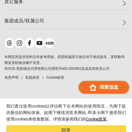
其它服务
美联豪宅
查询热线
信心指数
独家楼盘
联络我们
最新成交
小区专页
租房
集团成员/联属公司
按揭计算机
历史成交
大湾区专页
居屋专页
负担能力计算机
成交数据
楼市资讯
买卖流程
美联物业
转按计算机
小区成交排行榜
美联精英会
鋑联控股
*
缴款方式
地区百科
美联慈善基金
美联工商铺
*
本网页所提供资料仅作参考用途。若因错漏而引致任何不便或损失，美联数码
美善会
美联中国
网及美联物业概不负责。
地产经纪人管理协会
©
2026
美联物业代理有限公司牌照号码C-000982及或其有联系公司
美联澳门
申报已递交的购楼开盘
免责声明
私隐政策
Cookie政策
美联金融集团
我要放盘
美联移民顾问
美联升学顾问
美联测量师行
我们透过使用cookies以评估阁下在本网站的使用情况，为阁下提
香港置业
供最佳的网站体验。如阁下继续浏览本网站, 即表示阁下接受我们
使用cookies来收集数据。详情请参阅我们的
Cookie政策
。
经络按揭
美联会
同意