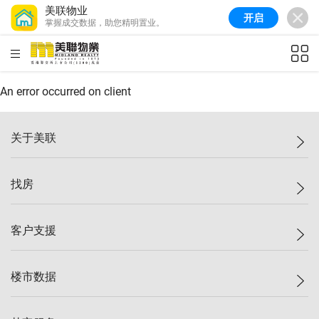
美联物业
开启
掌握成交数据，助您精明置业。
美联信心指数
77.1
较上周
0.7%
较上月
-0.4%
(
03/08/2026
)
HKD
ft²
全港指数
149.1
较上周
0%
较上月
0.4%
(
03/08/2026
)
An error occurred on client
港岛指数
157.4
较上周
-0.3%
较上月
-0.8%
(
03/08/2026
)
关于美联
九龙指数
156.4
较上周
-0.1%
较上月
0.3%
(
03/08/2026
)
美联集团
找房
新界指数
134.8
较上周
0.1%
较上月
0.9%
(
03/08/2026
)
投资者关系
美联信心指数
77.1
较上周
0.7%
较上月
-0.4%
(
03/08/2026
)
集团动态
一手新房
客户支援
人才招募
买房
网站地图
上车
自助放盘
楼市数据
减价
专业经纪人
低价
分行网络
指数