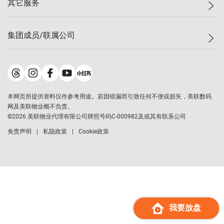
其它服务
美联豪宅
查询热线
信心指数
独家楼盘
联络我们
最新成交
小区专页
租房
集团成员/联属公司
按揭计算机
历史成交
大湾区专页
居屋专页
负担能力计算机
成交数据
楼市资讯
买卖流程
美联物业
转按计算机
小区成交排行榜
美联精英会
鋑联控股
*
缴款方式
地区百科
美联慈善基金
美联工商铺
*
本网页所提供资料仅作参考用途。若因错漏而引致任何不便或损失，美联数码
美善会
美联中国
网及美联物业概不负责。
地产经纪人管理协会
©
2026
美联物业代理有限公司牌照号码C-000982及或其有联系公司
美联澳门
申报已递交的购楼开盘
免责声明
私隐政策
Cookie政策
美联金融集团
美联移民顾问
美联升学顾问
美联测量师行
香港置业
经络按揭
我要放盘
美联会