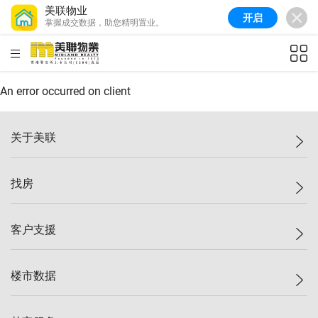
美联物业
开启
掌握成交数据，助您精明置业。
美联信心指数
77.1
较上周
0.7%
较上月
-0.4%
(
03/08/2026
)
HKD
ft²
全港指数
149.1
较上周
0%
较上月
0.4%
(
03/08/2026
)
An error occurred on client
港岛指数
157.4
较上周
-0.3%
较上月
-0.8%
(
03/08/2026
)
关于美联
九龙指数
156.4
较上周
-0.1%
较上月
0.3%
(
03/08/2026
)
美联集团
找房
新界指数
134.8
较上周
0.1%
较上月
0.9%
(
03/08/2026
)
投资者关系
美联信心指数
77.1
较上周
0.7%
较上月
-0.4%
(
03/08/2026
)
集团动态
一手新房
客户支援
人才招募
买房
网站地图
上车
自助放盘
楼市数据
减价
专业经纪人
低价
分行网络
指数