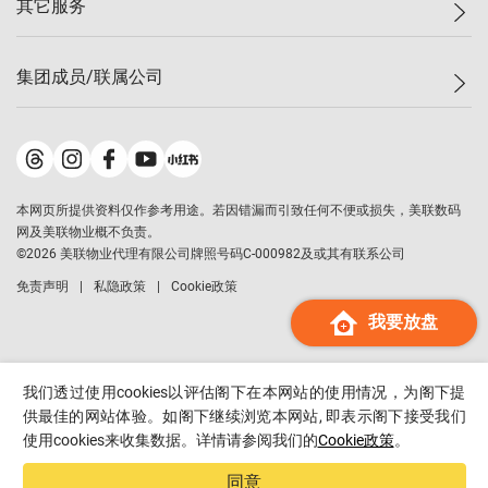
其它服务
美联豪宅
查询热线
信心指数
独家楼盘
联络我们
最新成交
小区专页
租房
集团成员/联属公司
按揭计算机
历史成交
大湾区专页
居屋专页
负担能力计算机
成交数据
楼市资讯
买卖流程
美联物业
转按计算机
小区成交排行榜
美联精英会
鋑联控股
*
缴款方式
地区百科
美联慈善基金
美联工商铺
*
本网页所提供资料仅作参考用途。若因错漏而引致任何不便或损失，美联数码
美善会
美联中国
网及美联物业概不负责。
地产经纪人管理协会
©
2026
美联物业代理有限公司牌照号码C-000982及或其有联系公司
美联澳门
申报已递交的购楼开盘
免责声明
私隐政策
Cookie政策
美联金融集团
我要放盘
美联移民顾问
美联升学顾问
美联测量师行
我们透过使用cookies以评估阁下在本网站的使用情况，为阁下提
香港置业
供最佳的网站体验。如阁下继续浏览本网站, 即表示阁下接受我们
使用cookies来收集数据。详情请参阅我们的
Cookie政策
。
经络按揭
美联会
同意