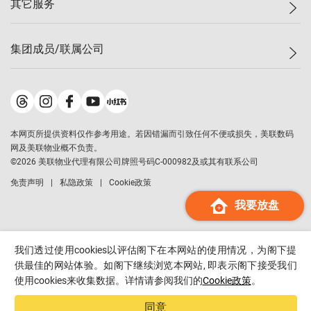
其它服务
美联豪宅
查询热线
信心指数
独家楼盘
联络我们
最新成交
小区专页
租房
集团成员/联属公司
按揭计算机
历史成交
大湾区专页
居屋专页
负担能力计算机
成交数据
楼市资讯
买卖流程
美联物业
转按计算机
小区成交排行榜
美联精英会
鋑联控股
*
缴款方式
地区百科
美联慈善基金
美联工商铺
*
本网页所提供资料仅作参考用途。若因错漏而引致任何不便或损失，美联数码
美善会
美联中国
网及美联物业概不负责。
地产经纪人管理协会
©
2026
美联物业代理有限公司牌照号码C-000982及或其有联系公司
美联澳门
申报已递交的购楼开盘
免责声明
私隐政策
Cookie政策
美联金融集团
我要放盘
美联移民顾问
美联升学顾问
美联测量师行
我们透过使用cookies以评估阁下在本网站的使用情况，为阁下提
香港置业
供最佳的网站体验。如阁下继续浏览本网站, 即表示阁下接受我们
使用cookies来收集数据。详情请参阅我们的
Cookie政策
。
经络按揭
美联会
同意