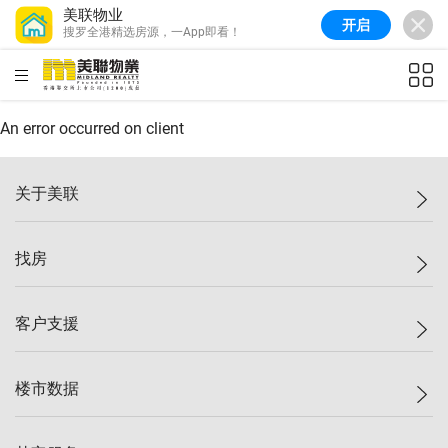
美联物业
开启
搜罗全港精选房源，一App即看！
美联信心指数
77.1
较上周
0.7%
较上月
-0.4%
(
03/08/2026
)
HKD
ft²
全港指数
149.1
较上周
0%
较上月
0.4%
(
03/08/2026
)
An error occurred on client
港岛指数
157.4
较上周
-0.3%
较上月
-0.8%
(
03/08/2026
)
关于美联
九龙指数
156.4
较上周
-0.1%
较上月
0.3%
(
03/08/2026
)
美联集团
找房
新界指数
134.8
较上周
0.1%
较上月
0.9%
(
03/08/2026
)
投资者关系
美联信心指数
77.1
较上周
0.7%
较上月
-0.4%
(
03/08/2026
)
集团动态
一手新房
客户支援
人才招募
买房
网站地图
上车
自助放盘
楼市数据
减价
专业经纪人
低价
分行网络
指数