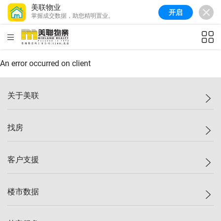
美联物业
开启
掌握成交数据，助您精明置业。
美联信心指数
77.1
较上周
0.7%
较上月
-0.4%
(
03/08/2026
)
HKD
ft²
全港指数
149.1
较上周
0%
较上月
0.4%
(
03/08/2026
)
An error occurred on client
港岛指数
157.4
较上周
-0.3%
较上月
-0.8%
(
03/08/2026
)
关于美联
九龙指数
156.4
较上周
-0.1%
较上月
0.3%
(
03/08/2026
)
美联集团
找房
新界指数
134.8
较上周
0.1%
较上月
0.9%
(
03/08/2026
)
投资者关系
美联信心指数
77.1
较上周
0.7%
较上月
-0.4%
(
03/08/2026
)
集团动态
一手新房
客户支援
人才招募
买房
网站地图
上车
自助放盘
楼市数据
减价
专业经纪人
低价
分行网络
指数