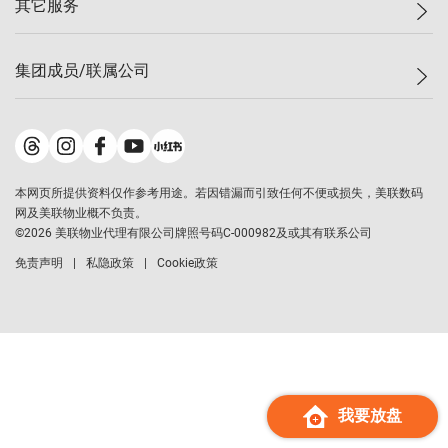
其它服务
美联豪宅
查询热线
信心指数
独家楼盘
联络我们
最新成交
小区专页
租房
集团成员/联属公司
按揭计算机
历史成交
大湾区专页
居屋专页
负担能力计算机
成交数据
楼市资讯
买卖流程
美联物业
转按计算机
小区成交排行榜
美联精英会
鋑联控股
*
缴款方式
地区百科
美联慈善基金
美联工商铺
*
本网页所提供资料仅作参考用途。若因错漏而引致任何不便或损失，美联数码
美善会
美联中国
网及美联物业概不负责。
地产经纪人管理协会
©
2026
美联物业代理有限公司牌照号码C-000982及或其有联系公司
美联澳门
申报已递交的购楼开盘
免责声明
私隐政策
Cookie政策
美联金融集团
美联移民顾问
美联升学顾问
美联测量师行
香港置业
经络按揭
我要放盘
美联会