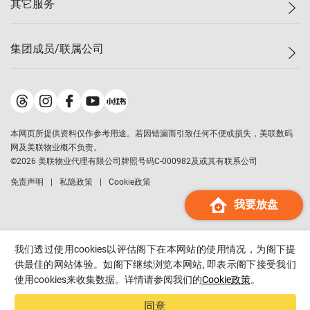
其它服务
美联豪宅
查询热线
信心指数
独家楼盘
联络我们
最新成交
小区专页
租房
集团成员/联属公司
按揭计算机
历史成交
大湾区专页
居屋专页
负担能力计算机
成交数据
楼市资讯
买卖流程
美联物业
转按计算机
小区成交排行榜
美联精英会
鋑联控股
*
缴款方式
地区百科
美联慈善基金
美联工商铺
*
本网页所提供资料仅作参考用途。若因错漏而引致任何不便或损失，美联数码
美善会
美联中国
网及美联物业概不负责。
地产经纪人管理协会
©
2026
美联物业代理有限公司牌照号码C-000982及或其有联系公司
美联澳门
申报已递交的购楼开盘
免责声明
私隐政策
Cookie政策
美联金融集团
我要放盘
美联移民顾问
美联升学顾问
美联测量师行
我们透过使用cookies以评估阁下在本网站的使用情况，为阁下提
香港置业
供最佳的网站体验。如阁下继续浏览本网站, 即表示阁下接受我们
使用cookies来收集数据。详情请参阅我们的
Cookie政策
。
经络按揭
美联会
同意