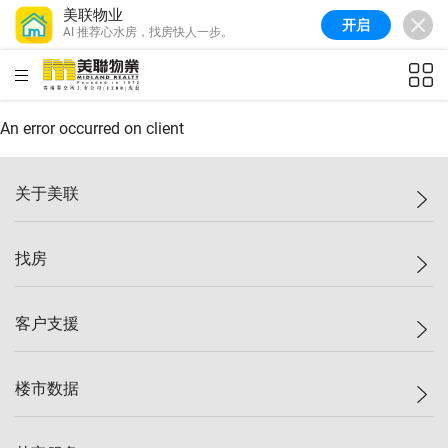
美联物业
开启
AI 推荐心水房，找房快人一步。
美联信心指数
77.1
较上周
0.7%
较上月
-0.4%
(
03/08/2026
)
HKD
ft²
全港指数
149.1
较上周
0%
较上月
0.4%
(
03/08/2026
)
An error occurred on client
港岛指数
157.4
较上周
-0.3%
较上月
-0.8%
(
03/08/2026
)
关于美联
九龙指数
156.4
较上周
-0.1%
较上月
0.3%
(
03/08/2026
)
美联集团
找房
新界指数
134.8
较上周
0.1%
较上月
0.9%
(
03/08/2026
)
投资者关系
美联信心指数
77.1
较上周
0.7%
较上月
-0.4%
(
03/08/2026
)
集团动态
一手新房
客户支援
人才招募
买房
网站地图
上车
自助放盘
楼市数据
减价
专业经纪人
低价
分行网络
指数