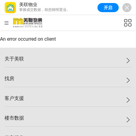
美联物业
开启
掌握成交数据，助您精明置业。
美联信心指数
76.6
较上周
-0.6%
较上月
-1.4%
(
10/08/2026
)
HKD
ft²
全港指数
148.9
较上周
-0.1%
较上月
0.1%
(
10/08/2026
)
An error occurred on client
港岛指数
157.0
较上周
-0.2%
较上月
0.2%
(
10/08/2026
)
关于美联
九龙指数
155.7
较上周
-0.4%
较上月
-0.8%
(
10/08/2026
)
美联集团
找房
新界指数
135.1
较上周
0.3%
较上月
0.9%
(
10/08/2026
)
投资者关系
美联信心指数
76.6
较上周
-0.6%
较上月
-1.4%
(
10/08/2026
)
集团动态
一手新房
客户支援
人才招募
买房
网站地图
上车
自助放盘
楼市数据
减价
专业经纪人
低价
分行网络
指数