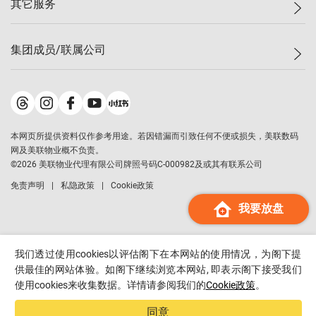
其它服务
美联豪宅
查询热线
信心指数
独家楼盘
联络我们
最新成交
小区专页
租房
集团成员/联属公司
按揭计算机
历史成交
大湾区专页
居屋专页
负担能力计算机
成交数据
楼市资讯
买卖流程
美联物业
转按计算机
小区成交排行榜
美联精英会
鋑联控股
*
缴款方式
地区百科
美联慈善基金
美联工商铺
*
本网页所提供资料仅作参考用途。若因错漏而引致任何不便或损失，美联数码
美善会
美联中国
网及美联物业概不负责。
地产经纪人管理协会
©
2026
美联物业代理有限公司牌照号码C-000982及或其有联系公司
美联澳门
申报已递交的购楼开盘
免责声明
私隐政策
Cookie政策
美联金融集团
我要放盘
美联移民顾问
美联升学顾问
美联测量师行
我们透过使用cookies以评估阁下在本网站的使用情况，为阁下提
香港置业
供最佳的网站体验。如阁下继续浏览本网站, 即表示阁下接受我们
使用cookies来收集数据。详情请参阅我们的
Cookie政策
。
经络按揭
美联会
同意