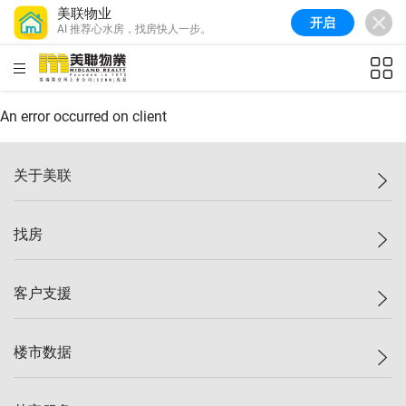
美联物业
开启
AI 推荐心水房，找房快人一步。
美联信心指数
77.1
较上周
0.7%
较上月
-0.4%
(
03/08/2026
)
HKD
ft²
全港指数
149.1
较上周
0%
较上月
0.4%
(
03/08/2026
)
An error occurred on client
港岛指数
157.4
较上周
-0.3%
较上月
-0.8%
(
03/08/2026
)
关于美联
九龙指数
156.4
较上周
-0.1%
较上月
0.3%
(
03/08/2026
)
美联集团
找房
新界指数
134.8
较上周
0.1%
较上月
0.9%
(
03/08/2026
)
投资者关系
美联信心指数
77.1
较上周
0.7%
较上月
-0.4%
(
03/08/2026
)
集团动态
一手新房
客户支援
人才招募
买房
网站地图
上车
自助放盘
楼市数据
减价
专业经纪人
低价
分行网络
指数