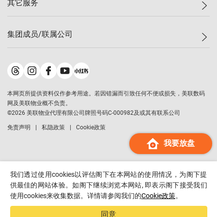
其它服务
美联豪宅
查询热线
信心指数
独家楼盘
联络我们
最新成交
小区专页
租房
集团成员/联属公司
按揭计算机
历史成交
大湾区专页
居屋专页
负担能力计算机
成交数据
楼市资讯
买卖流程
美联物业
转按计算机
小区成交排行榜
美联精英会
鋑联控股
*
缴款方式
地区百科
美联慈善基金
美联工商铺
*
本网页所提供资料仅作参考用途。若因错漏而引致任何不便或损失，美联数码
美善会
美联中国
网及美联物业概不负责。
地产经纪人管理协会
©
2026
美联物业代理有限公司牌照号码C-000982及或其有联系公司
美联澳门
申报已递交的购楼开盘
免责声明
私隐政策
Cookie政策
美联金融集团
我要放盘
美联移民顾问
美联升学顾问
美联测量师行
我们透过使用cookies以评估阁下在本网站的使用情况，为阁下提
香港置业
供最佳的网站体验。如阁下继续浏览本网站, 即表示阁下接受我们
使用cookies来收集数据。详情请参阅我们的
Cookie政策
。
经络按揭
美联会
同意