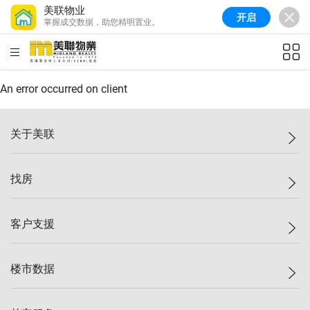
美联物业
开启
掌握成交数据，助您精明置业。
美联信心指数
77.1
较上周
0.7%
较上月
-0.4%
(
03/08/2026
)
HKD
ft²
全港指数
149.1
较上周
0%
较上月
0.4%
(
03/08/2026
)
An error occurred on client
港岛指数
157.4
较上周
-0.3%
较上月
-0.8%
(
03/08/2026
)
关于美联
九龙指数
156.4
较上周
-0.1%
较上月
0.3%
(
03/08/2026
)
美联集团
找房
新界指数
134.8
较上周
0.1%
较上月
0.9%
(
03/08/2026
)
投资者关系
美联信心指数
77.1
较上周
0.7%
较上月
-0.4%
(
03/08/2026
)
集团动态
一手新房
客户支援
人才招募
买房
网站地图
上车
自助放盘
楼市数据
减价
专业经纪人
低价
分行网络
指数