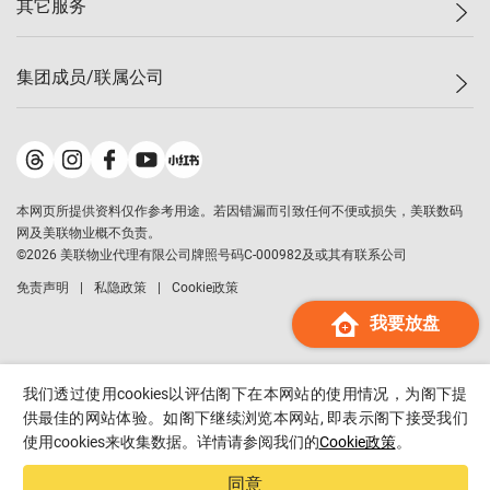
其它服务
美联豪宅
查询热线
信心指数
独家楼盘
联络我们
最新成交
小区专页
租房
集团成员/联属公司
按揭计算机
历史成交
大湾区专页
居屋专页
负担能力计算机
成交数据
楼市资讯
买卖流程
美联物业
转按计算机
小区成交排行榜
美联精英会
鋑联控股
*
缴款方式
地区百科
美联慈善基金
美联工商铺
*
本网页所提供资料仅作参考用途。若因错漏而引致任何不便或损失，美联数码
美善会
美联中国
网及美联物业概不负责。
地产经纪人管理协会
©
2026
美联物业代理有限公司牌照号码C-000982及或其有联系公司
美联澳门
申报已递交的购楼开盘
免责声明
私隐政策
Cookie政策
美联金融集团
我要放盘
美联移民顾问
美联升学顾问
美联测量师行
我们透过使用cookies以评估阁下在本网站的使用情况，为阁下提
香港置业
供最佳的网站体验。如阁下继续浏览本网站, 即表示阁下接受我们
使用cookies来收集数据。详情请参阅我们的
Cookie政策
。
经络按揭
美联会
同意