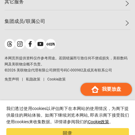
其它服务
美联豪宅
查询热线
信心指数
独家楼盘
联络我们
最新成交
小区专页
租房
集团成员/联属公司
按揭计算机
历史成交
大湾区专页
居屋专页
负担能力计算机
成交数据
楼市资讯
买卖流程
美联物业
转按计算机
小区成交排行榜
美联精英会
鋑联控股
*
缴款方式
地区百科
美联慈善基金
美联工商铺
*
本网页所提供资料仅作参考用途。若因错漏而引致任何不便或损失，美联数码
美善会
美联中国
网及美联物业概不负责。
地产经纪人管理协会
©
2026
美联物业代理有限公司牌照号码C-000982及或其有联系公司
美联澳门
申报已递交的购楼开盘
免责声明
私隐政策
Cookie政策
美联金融集团
我要放盘
美联移民顾问
美联升学顾问
美联测量师行
我们透过使用cookies以评估阁下在本网站的使用情况，为阁下提
香港置业
供最佳的网站体验。如阁下继续浏览本网站, 即表示阁下接受我们
使用cookies来收集数据。详情请参阅我们的
Cookie政策
。
经络按揭
美联会
同意