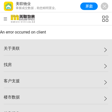
美联物业
开启
掌握成交数据，助您精明置业。
美联信心指数
77.1
较上周
0.7%
较上月
-0.4%
(
03/08/2026
)
HKD
ft²
全港指数
149.1
较上周
0%
较上月
0.4%
(
03/08/2026
)
An error occurred on client
港岛指数
157.4
较上周
-0.3%
较上月
-0.8%
(
03/08/2026
)
关于美联
九龙指数
156.4
较上周
-0.1%
较上月
0.3%
(
03/08/2026
)
美联集团
找房
新界指数
134.8
较上周
0.1%
较上月
0.9%
(
03/08/2026
)
投资者关系
美联信心指数
77.1
较上周
0.7%
较上月
-0.4%
(
03/08/2026
)
集团动态
一手新房
客户支援
人才招募
买房
网站地图
上车
自助放盘
楼市数据
减价
专业经纪人
低价
分行网络
指数