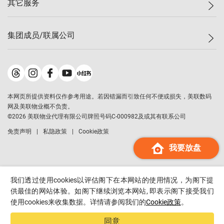
其它服务
美联豪宅
查询热线
信心指数
独家楼盘
联络我们
最新成交
小区专页
租房
集团成员/联属公司
按揭计算机
历史成交
大湾区专页
居屋专页
负担能力计算机
成交数据
楼市资讯
买卖流程
美联物业
转按计算机
小区成交排行榜
美联精英会
鋑联控股
*
缴款方式
地区百科
美联慈善基金
美联工商铺
*
本网页所提供资料仅作参考用途。若因错漏而引致任何不便或损失，美联数码
美善会
美联中国
网及美联物业概不负责。
地产经纪人管理协会
©
2026
美联物业代理有限公司牌照号码C-000982及或其有联系公司
美联澳门
申报已递交的购楼开盘
免责声明
私隐政策
Cookie政策
美联金融集团
我要放盘
美联移民顾问
美联升学顾问
美联测量师行
我们透过使用cookies以评估阁下在本网站的使用情况，为阁下提
香港置业
供最佳的网站体验。如阁下继续浏览本网站, 即表示阁下接受我们
使用cookies来收集数据。详情请参阅我们的
Cookie政策
。
经络按揭
美联会
同意