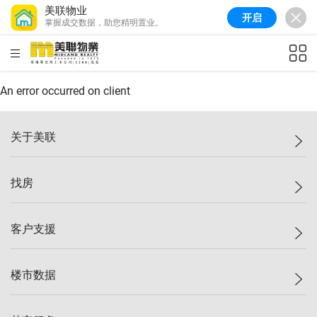
美联物业
开启
掌握成交数据，助您精明置业。
美联信心指数
77.1
较上周
0.7%
较上月
-0.4%
(
03/08/2026
)
HKD
ft²
全港指数
149.1
较上周
0%
较上月
0.4%
(
03/08/2026
)
An error occurred on client
港岛指数
157.4
较上周
-0.3%
较上月
-0.8%
(
03/08/2026
)
关于美联
九龙指数
156.4
较上周
-0.1%
较上月
0.3%
(
03/08/2026
)
美联集团
找房
新界指数
134.8
较上周
0.1%
较上月
0.9%
(
03/08/2026
)
投资者关系
美联信心指数
77.1
较上周
0.7%
较上月
-0.4%
(
03/08/2026
)
集团动态
一手新房
客户支援
人才招募
买房
网站地图
上车
自助放盘
楼市数据
减价
专业经纪人
低价
分行网络
指数