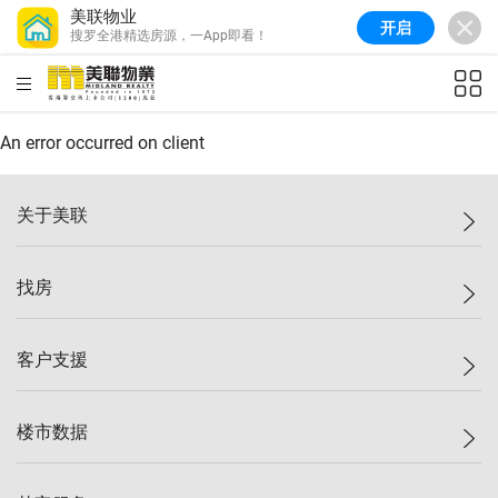
美联物业
开启
搜罗全港精选房源，一App即看！
美联信心指数
77.1
较上周
0.7%
较上月
-0.4%
(
03/08/2026
)
HKD
ft²
全港指数
149.1
较上周
0%
较上月
0.4%
(
03/08/2026
)
An error occurred on client
港岛指数
157.4
较上周
-0.3%
较上月
-0.8%
(
03/08/2026
)
关于美联
九龙指数
156.4
较上周
-0.1%
较上月
0.3%
(
03/08/2026
)
美联集团
找房
新界指数
134.8
较上周
0.1%
较上月
0.9%
(
03/08/2026
)
投资者关系
美联信心指数
77.1
较上周
0.7%
较上月
-0.4%
(
03/08/2026
)
集团动态
一手新房
客户支援
人才招募
买房
网站地图
上车
自助放盘
楼市数据
减价
专业经纪人
低价
分行网络
指数