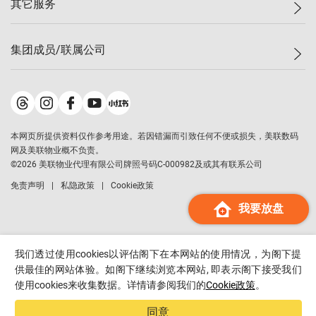
其它服务
美联豪宅
查询热线
信心指数
独家楼盘
联络我们
最新成交
小区专页
租房
集团成员/联属公司
按揭计算机
历史成交
大湾区专页
居屋专页
负担能力计算机
成交数据
楼市资讯
买卖流程
美联物业
转按计算机
小区成交排行榜
美联精英会
鋑联控股
*
缴款方式
地区百科
美联慈善基金
美联工商铺
*
本网页所提供资料仅作参考用途。若因错漏而引致任何不便或损失，美联数码
美善会
美联中国
网及美联物业概不负责。
地产经纪人管理协会
©
2026
美联物业代理有限公司牌照号码C-000982及或其有联系公司
美联澳门
申报已递交的购楼开盘
免责声明
私隐政策
Cookie政策
美联金融集团
我要放盘
美联移民顾问
美联升学顾问
美联测量师行
我们透过使用cookies以评估阁下在本网站的使用情况，为阁下提
香港置业
供最佳的网站体验。如阁下继续浏览本网站, 即表示阁下接受我们
使用cookies来收集数据。详情请参阅我们的
Cookie政策
。
经络按揭
美联会
同意