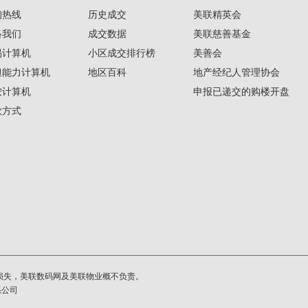
询热线
历史成交
美联精英会
络我们
成交数据
美联慈善基金
揭计算机
小区成交排行榜
美善会
担能力计算机
地区百科
地产经纪人管理协会
按计算机
申报已递交的购楼开盘
款方式
损失，美联数码网及美联物业概不负责。
系公司