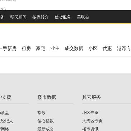
26
)
2026
)
服务
移民顾问
按揭转介
信贷服务
美联会
/2026
)
08/2026
)
/2026
)
26
)
08/2026
)
一手新房
租房
豪宅
业主
成交数据
小区
优惠
港漂专
2026
)
/2026
)
/2026
)
户支援
楼市数据
其它服务
08/2026
)
助放盘
指数
小区专页
业经纪人
信心指数
大湾区专页
行网络
最新成交
楼市资讯