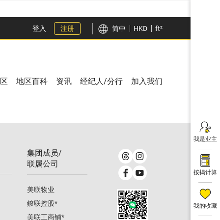
登入
注册
简中
HKD
ft²
区
地区百科
资讯
经纪人/分行
加入我们
我是业主
集团成员/
联属公司
按揭计算
美联物业
鋑联控股
*
我的收藏
美联工商铺
*