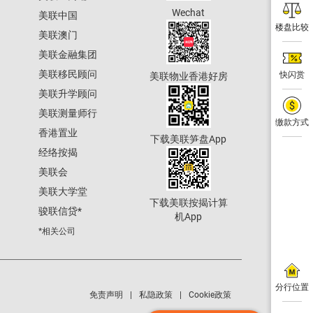
Wechat
美联中国
楼盘比较
美联澳门
美联金融集团
美联移民顾问
快闪赏
美联物业香港好房
美联升学顾问
美联测量师行
缴款方式
香港置业
下载美联笋盘App
经络按揭
美联会
美联大学堂
下载美联按揭计算
骏联信贷
*
机App
*相关公司
分行位置
免责声明
私隐政策
Cookie政策