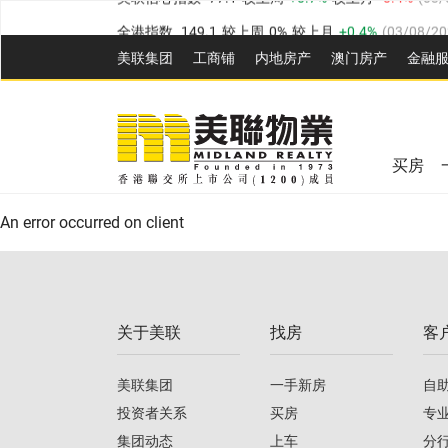
全港指数
149.1
较上周
0%
较上月
0.4%
(
03/08/20
港岛指数
157.4
较上周
-0.3%
较上月
-0.8%
(
03/08/
美联集团
工商铺
内地房产
澳⻔房产
金融
九龙指数
156.4
较上周
-0.1%
较上月
0.3%
(
03/08
美联信心指数
77.1
较上周
0.7%
较上月
-0.4%
(
03/
新界指数
134.8
较上周
0.1%
较上月
0.9%
(
03/08
全港指数
149.1
较上周
0%
较上月
0.4%
(
03/08/20
美联信心指数
77.1
较上周
0.7%
较上月
-0.4%
(
03/
买房
港岛指数
157.4
较上周
-0.3%
较上月
-0.8%
(
03/08/
An error occurred on client
九龙指数
156.4
较上周
-0.1%
较上月
0.3%
(
03/08
新界指数
134.8
较上周
0.1%
较上月
0.9%
(
03/08
关于美联
找房
客
美联信心指数
77.1
较上周
0.7%
较上月
-0.4%
(
03/
美联集团
一手新房
自
投资者关系
买房
专
集团动态
上车
分