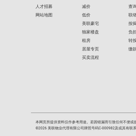
人才招募
减价
查
网站地图
低价
联
美联豪宅
按
独家楼盘
负
租房
转
居屋专页
缴
买卖流程
本网页所提供资料仅作参考用途。若因错漏而引致任何不便或
©
2026
美联物业代理有限公司牌照号码C-000982及或其有联