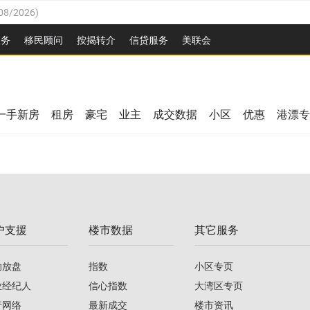
08/2026
)
26
)
服务
移民顾问
按揭转介
信贷服务
美联会
2026
)
08/2026
)
/2026
)
26
)
/2026
)
一手新房
租房
豪宅
业主
成交数据
小区
优惠
港漂专
08/2026
)
2026
)
/2026
)
/2026
)
户支援
楼市数据
其它服务
08/2026
)
助放盘
指数
小区专页
业经纪人
信心指数
大湾区专页
行网络
最新成交
楼市资讯