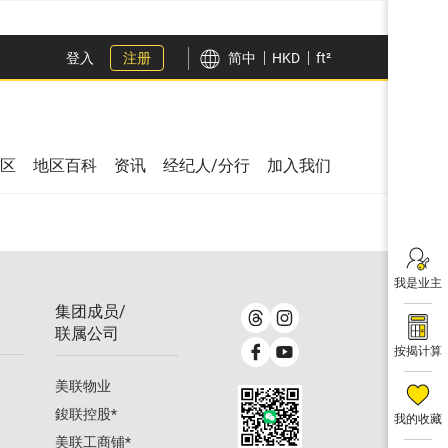
登入
注册
简中
HKD
ft²
区
地区百科
资讯
经纪人/分行
加入我们
我是业主
集团成员/
联属公司
按揭计算
美联物业
鋑联控股
*
我的收藏
美联工商铺
*