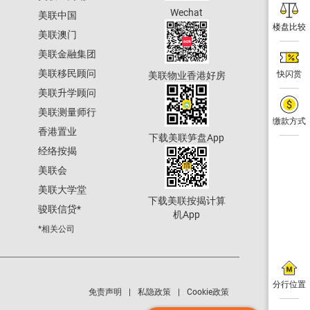
Wechat
美联中国
楼盘比较
美联澳门
美联金融集团
美联移民顾问
快闪赏
美联物业香港好房
美联升学顾问
美联测量师行
缴款方式
香港置业
下载美联笋盘App
经络按揭
美联会
美联大学堂
下载美联按揭计算
骏联信贷
*
机App
*相关公司
分行位置
免责声明
私隐政策
Cookie政策