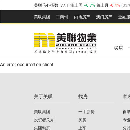
美联信心指数
77.1
较上周
0.7%
较上月
-0.4%
(
03/
全港指数
149.1
较上周
0%
较上月
0.4%
(
03/08/20
美联集团
工商铺
内地房产
澳⻔房产
金融
港岛指数
157.4
较上周
-0.3%
较上月
-0.8%
(
03/08/
美联信心指数
77.1
较上周
0.7%
较上月
-0.4%
(
03/
九龙指数
156.4
较上周
-0.1%
较上月
0.3%
(
03/08
全港指数
149.1
较上周
0%
较上月
0.4%
(
03/08/20
新界指数
134.8
较上周
0.1%
较上月
0.9%
(
03/08
买房
美联信心指数
77.1
较上周
0.7%
较上月
-0.4%
(
03/
港岛指数
157.4
较上周
-0.3%
较上月
-0.8%
(
03/08/
An error occurred on client
九龙指数
156.4
较上周
-0.1%
较上月
0.3%
(
03/08
新界指数
134.8
较上周
0.1%
较上月
0.9%
(
03/08
关于美联
找房
客
美联信心指数
77.1
较上周
0.7%
较上月
-0.4%
(
03/
美联集团
一手新房
自
投资者关系
买房
专
集团动态
上车
分