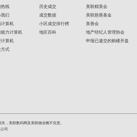
询热线
历史成交
美联精英会
络我们
成交数据
美联慈善基金
揭计算机
小区成交排行榜
美善会
担能力计算机
地区百科
地产经纪人管理协会
按计算机
申报已递交的购楼开盘
款方式
损失，美联数码网及美联物业概不负责。
系公司