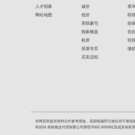
人才招募
减价
查
网站地图
低价
联
美联豪宅
按
独家楼盘
负
租房
转
居屋专页
缴
买卖流程
本网页所提供资料仅作参考用途。若因错漏而引致任何不便或
©
2026
美联物业代理有限公司牌照号码C-000982及或其有联