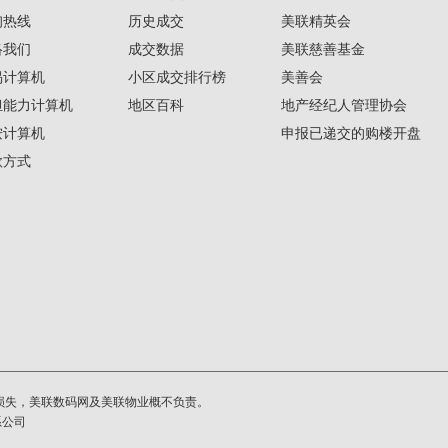
询热线
历史成交
美联精英会
络我们
成交数据
美联慈善基金
揭计算机
小区成交排行榜
美善会
担能力计算机
地区百科
地产经纪人管理协会
按计算机
申报已递交的购楼开盘
款方式
损失，美联数码网及美联物业概不负责。
系公司