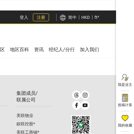
登入
注册
简中
HKD
ft²
区
地区百科
资讯
经纪人/分行
加入我们
我是业主
集团成员/
联属公司
按揭计算
美联物业
鋑联控股
*
我的收藏
美联工商铺
*