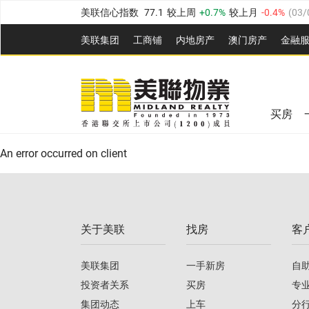
美联信心指数
77.1
较上周
0.7%
较上月
-0.4%
(
03/
全港指数
149.1
较上周
0%
较上月
0.4%
(
03/08/20
美联集团
工商铺
内地房产
澳⻔房产
金融
港岛指数
157.4
较上周
-0.3%
较上月
-0.8%
(
03/08/
美联信心指数
77.1
较上周
0.7%
较上月
-0.4%
(
03/
九龙指数
156.4
较上周
-0.1%
较上月
0.3%
(
03/08
全港指数
149.1
较上周
0%
较上月
0.4%
(
03/08/20
新界指数
134.8
较上周
0.1%
较上月
0.9%
(
03/08
买房
美联信心指数
77.1
较上周
0.7%
较上月
-0.4%
(
03/
港岛指数
157.4
较上周
-0.3%
较上月
-0.8%
(
03/08/
An error occurred on client
九龙指数
156.4
较上周
-0.1%
较上月
0.3%
(
03/08
新界指数
134.8
较上周
0.1%
较上月
0.9%
(
03/08
关于美联
找房
客
美联信心指数
77.1
较上周
0.7%
较上月
-0.4%
(
03/
美联集团
一手新房
自
投资者关系
买房
专
集团动态
上车
分