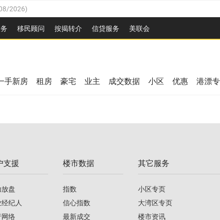
08/2026
)
26
)
服务
移民顾问
按揭转介
信贷服务
美联会
2026
)
08/2026
)
/2026
)
26
)
/2026
)
一手新房
租房
豪宅
业主
成交数据
小区
优惠
港漂专
08/2026
)
2026
)
/2026
)
/2026
)
户支援
楼市数据
其它服务
08/2026
)
助放盘
指数
小区专页
业经纪人
信心指数
大湾区专页
行网络
最新成交
楼市资讯