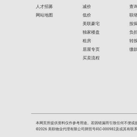
人才招募
减价
查
网站地图
低价
联
美联豪宅
按
独家楼盘
负
租房
转
居屋专页
缴
买卖流程
本网页所提供资料仅作参考用途。若因错漏而引致任何不便或
©
2026
美联物业代理有限公司牌照号码C-000982及或其有联