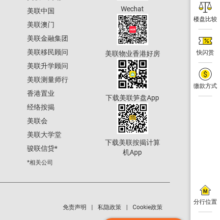
Wechat
美联中国
楼盘比较
美联澳门
美联金融集团
美联移民顾问
快闪赏
美联物业香港好房
美联升学顾问
美联测量师行
缴款方式
香港置业
下载美联笋盘App
经络按揭
美联会
美联大学堂
下载美联按揭计算
骏联信贷
*
机App
*相关公司
分行位置
免责声明
私隐政策
Cookie政策