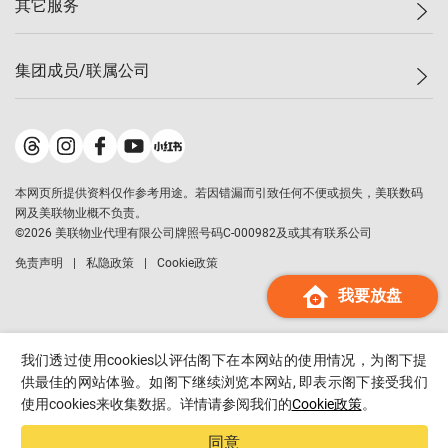
其它服务
美联豪宅
查询热线
信心指数
独家楼盘
联络我们
最新成交
小区专页
租房
集团成员/联属公司
按揭计算机
历史成交
大湾区专页
居屋专页
负担能力计算机
成交数据
楼市资讯
买卖流程
美联物业
转按计算机
小区成交排行榜
美联精英会
鋑联控股
*
缴款方式
地区百科
美联慈善基金
美联工商铺
*
本网页所提供资料仅作参考用途。若因错漏而引致任何不便或损失，美联数码
美善会
美联中国
网及美联物业概不负责。
地产经纪人管理协会
©
2026
美联物业代理有限公司牌照号码C-000982及或其有联系公司
美联澳门
申报已递交的购楼开盘
免责声明
私隐政策
Cookie政策
美联金融集团
我要放盘
美联移民顾问
美联升学顾问
美联测量师行
我们透过使用cookies以评估阁下在本网站的使用情况，为阁下提
香港置业
供最佳的网站体验。如阁下继续浏览本网站, 即表示阁下接受我们
使用cookies来收集数据。详情请参阅我们的
Cookie政策
。
经络按揭
美联会
同意