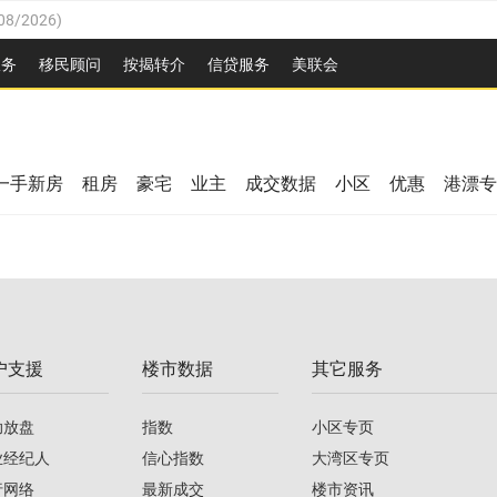
08/2026
)
26
)
服务
移民顾问
按揭转介
信贷服务
美联会
2026
)
08/2026
)
/2026
)
/2026
)
26
)
一手新房
租房
豪宅
业主
成交数据
小区
优惠
港漂专
08/2026
)
2026
)
/2026
)
/2026
)
户支援
楼市数据
其它服务
08/2026
)
助放盘
指数
小区专页
业经纪人
信心指数
大湾区专页
行网络
最新成交
楼市资讯