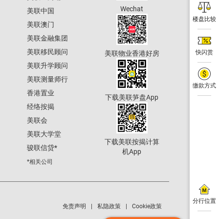
Wechat
美联中国
楼盘比较
美联澳门
美联金融集团
美联移民顾问
快闪赏
美联物业香港好房
美联升学顾问
美联测量师行
缴款方式
香港置业
下载美联笋盘App
经络按揭
美联会
美联大学堂
下载美联按揭计算
骏联信贷
*
机App
*相关公司
分行位置
免责声明
私隐政策
Cookie政策