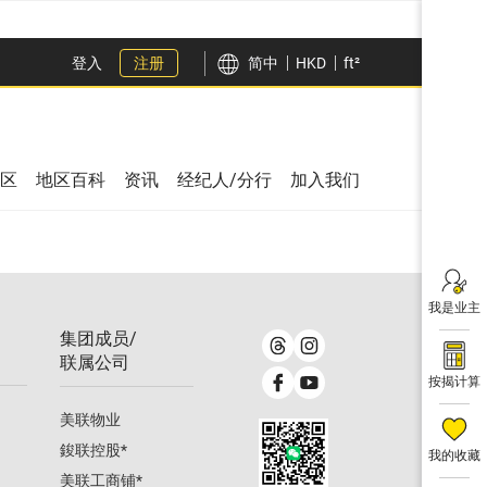
登入
注册
简中
HKD
ft²
区
地区百科
资讯
经纪人/分行
加入我们
我是业主
集团成员/
联属公司
按揭计算
美联物业
鋑联控股
*
我的收藏
美联工商铺
*