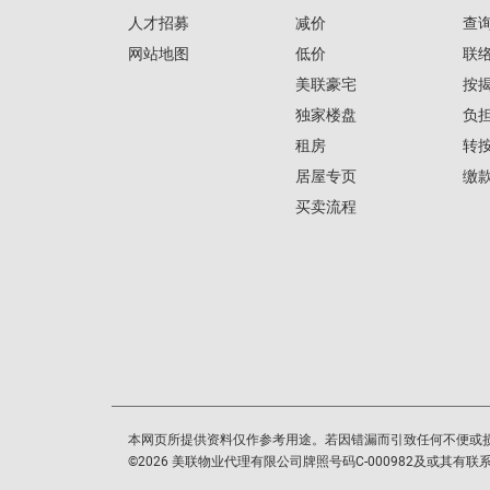
人才招募
减价
查
网站地图
低价
联
美联豪宅
按
独家楼盘
负
租房
转
居屋专页
缴
买卖流程
本网页所提供资料仅作参考用途。若因错漏而引致任何不便或
©
2026
美联物业代理有限公司牌照号码C-000982及或其有联