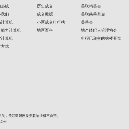
询热线
历史成交
美联精英会
络我们
成交数据
美联慈善基金
揭计算机
小区成交排行榜
美善会
担能力计算机
地区百科
地产经纪人管理协会
按计算机
申报已递交的购楼开盘
款方式
损失，美联数码网及美联物业概不负责。
系公司