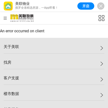
美联物业
开启
搜罗全港精选房源，一App即看！
美联信心指数
77.1
较上周
0.7%
较上月
-0.4%
(
03/08/2026
)
HKD
ft²
全港指数
149.1
较上周
0%
较上月
0.4%
(
03/08/2026
)
An error occurred on client
港岛指数
157.4
较上周
-0.3%
较上月
-0.8%
(
03/08/2026
)
关于美联
九龙指数
156.4
较上周
-0.1%
较上月
0.3%
(
03/08/2026
)
美联集团
找房
新界指数
134.8
较上周
0.1%
较上月
0.9%
(
03/08/2026
)
投资者关系
美联信心指数
77.1
较上周
0.7%
较上月
-0.4%
(
03/08/2026
)
集团动态
一手新房
客户支援
人才招募
买房
网站地图
上车
自助放盘
楼市数据
减价
专业经纪人
低价
分行网络
指数