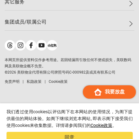
其它服务
美联豪宅
查询热线
信心指数
独家楼盘
联络我们
最新成交
小区专页
租房
集团成员/联属公司
按揭计算机
历史成交
大湾区专页
居屋专页
负担能力计算机
成交数据
楼市资讯
买卖流程
美联物业
转按计算机
小区成交排行榜
美联精英会
鋑联控股
*
缴款方式
地区百科
美联慈善基金
美联工商铺
*
本网页所提供资料仅作参考用途。若因错漏而引致任何不便或损失，美联数码
美善会
美联中国
网及美联物业概不负责。
地产经纪人管理协会
©
2026
美联物业代理有限公司牌照号码C-000982及或其有联系公司
美联澳门
申报已递交的购楼开盘
免责声明
私隐政策
Cookie政策
美联金融集团
我要放盘
美联移民顾问
美联升学顾问
美联测量师行
我们透过使用cookies以评估阁下在本网站的使用情况，为阁下提
香港置业
供最佳的网站体验。如阁下继续浏览本网站, 即表示阁下接受我们
使用cookies来收集数据。详情请参阅我们的
Cookie政策
。
经络按揭
美联会
同意