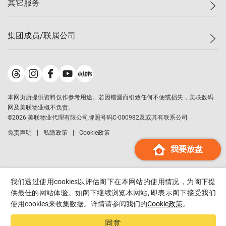
其它服务
美联豪宅
查询热线
信心指数
独家楼盘
联络我们
最新成交
小区专页
租房
集团成员/联属公司
按揭计算机
历史成交
大湾区专页
居屋专页
负担能力计算机
成交数据
楼市资讯
买卖流程
美联物业
转按计算机
小区成交排行榜
美联精英会
鋑联控股
*
缴款方式
地区百科
美联慈善基金
美联工商铺
*
本网页所提供资料仅作参考用途。若因错漏而引致任何不便或损失，美联数码
美善会
美联中国
网及美联物业概不负责。
地产经纪人管理协会
©
2026
美联物业代理有限公司牌照号码C-000982及或其有联系公司
美联澳门
申报已递交的购楼开盘
免责声明
私隐政策
Cookie政策
美联金融集团
我要放盘
美联移民顾问
美联升学顾问
美联测量师行
我们透过使用cookies以评估阁下在本网站的使用情况，为阁下提
香港置业
供最佳的网站体验。如阁下继续浏览本网站, 即表示阁下接受我们
使用cookies来收集数据。详情请参阅我们的
Cookie政策
。
经络按揭
美联会
同意