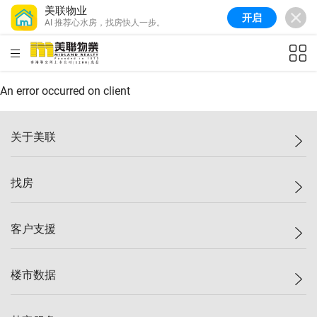
美联物业
开启
AI 推荐心水房，找房快人一步。
美联信心指数
77.1
较上周
0.7%
较上月
-0.4%
(
03/08/2026
)
HKD
ft²
全港指数
149.1
较上周
0%
较上月
0.4%
(
03/08/2026
)
An error occurred on client
港岛指数
157.4
较上周
-0.3%
较上月
-0.8%
(
03/08/2026
)
关于美联
九龙指数
156.4
较上周
-0.1%
较上月
0.3%
(
03/08/2026
)
美联集团
找房
新界指数
134.8
较上周
0.1%
较上月
0.9%
(
03/08/2026
)
投资者关系
美联信心指数
77.1
较上周
0.7%
较上月
-0.4%
(
03/08/2026
)
集团动态
一手新房
客户支援
人才招募
买房
网站地图
上车
自助放盘
楼市数据
减价
专业经纪人
低价
分行网络
指数