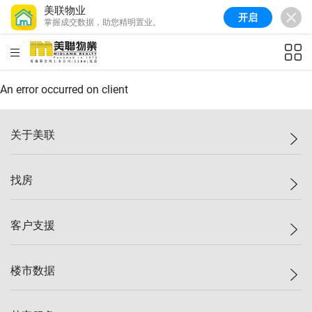
美联物业
开启
掌握成交数据，助您精明置业。
美联信心指数
77.1
较上周
0.7%
较上月
-0.4%
(
03/08/2026
)
HKD
ft²
全港指数
149.1
较上周
0%
较上月
0.4%
(
03/08/2026
)
An error occurred on client
港岛指数
157.4
较上周
-0.3%
较上月
-0.8%
(
03/08/2026
)
关于美联
九龙指数
156.4
较上周
-0.1%
较上月
0.3%
(
03/08/2026
)
美联集团
找房
新界指数
134.8
较上周
0.1%
较上月
0.9%
(
03/08/2026
)
投资者关系
美联信心指数
77.1
较上周
0.7%
较上月
-0.4%
(
03/08/2026
)
集团动态
一手新房
客户支援
人才招募
买房
网站地图
上车
自助放盘
楼市数据
减价
专业经纪人
低价
分行网络
指数