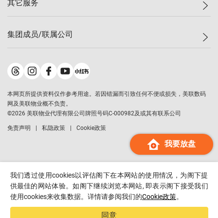
其它服务
美联豪宅
查询热线
信心指数
独家楼盘
联络我们
最新成交
小区专页
租房
集团成员/联属公司
按揭计算机
历史成交
大湾区专页
居屋专页
负担能力计算机
成交数据
楼市资讯
买卖流程
美联物业
转按计算机
小区成交排行榜
美联精英会
鋑联控股
*
缴款方式
地区百科
美联慈善基金
美联工商铺
*
本网页所提供资料仅作参考用途。若因错漏而引致任何不便或损失，美联数码
美善会
美联中国
网及美联物业概不负责。
地产经纪人管理协会
©
2026
美联物业代理有限公司牌照号码C-000982及或其有联系公司
美联澳门
申报已递交的购楼开盘
免责声明
私隐政策
Cookie政策
美联金融集团
我要放盘
美联移民顾问
美联升学顾问
美联测量师行
我们透过使用cookies以评估阁下在本网站的使用情况，为阁下提
香港置业
供最佳的网站体验。如阁下继续浏览本网站, 即表示阁下接受我们
使用cookies来收集数据。详情请参阅我们的
Cookie政策
。
经络按揭
美联会
同意