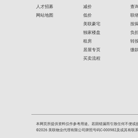
人才招募
减价
查
网站地图
低价
联
美联豪宅
按
独家楼盘
负
租房
转
居屋专页
缴
买卖流程
本网页所提供资料仅作参考用途。若因错漏而引致任何不便或
©
2026
美联物业代理有限公司牌照号码C-000982及或其有联