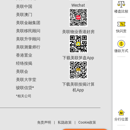
Wechat
美联中国
楼盘比较
美联澳门
美联金融集团
美联移民顾问
快闪赏
美联物业香港好房
美联升学顾问
美联测量师行
缴款方式
香港置业
下载美联笋盘App
经络按揭
美联会
美联大学堂
下载美联按揭计算
骏联信贷
*
机App
*相关公司
分行位置
免责声明
私隐政策
Cookie政策