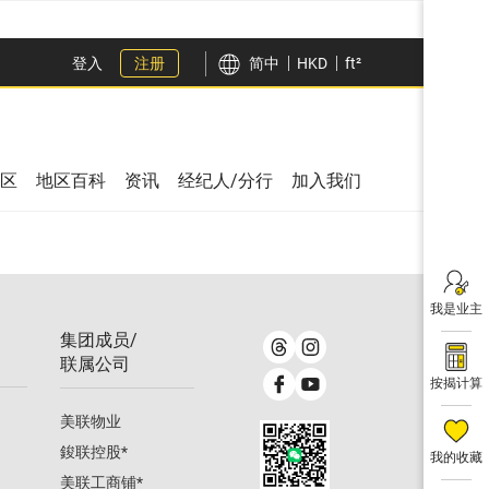
登入
注册
简中
HKD
ft²
区
地区百科
资讯
经纪人/分行
加入我们
我是业主
集团成员/
联属公司
按揭计算
美联物业
鋑联控股
*
我的收藏
美联工商铺
*