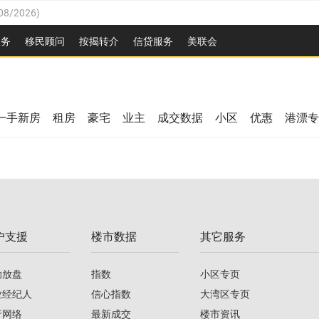
08/2026
)
26
)
服务
移民顾问
按揭转介
信贷服务
美联会
2026
)
08/2026
)
/2026
)
26
)
/2026
)
一手新房
租房
豪宅
业主
成交数据
小区
优惠
港漂专
08/2026
)
2026
)
/2026
)
/2026
)
户支援
楼市数据
其它服务
08/2026
)
助放盘
指数
小区专页
业经纪人
信心指数
大湾区专页
行网络
最新成交
楼市资讯