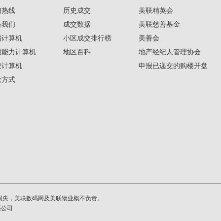
询热线
历史成交
美联精英会
络我们
成交数据
美联慈善基金
揭计算机
小区成交排行榜
美善会
担能力计算机
地区百科
地产经纪人管理协会
按计算机
申报已递交的购楼开盘
款方式
损失，美联数码网及美联物业概不负责。
系公司