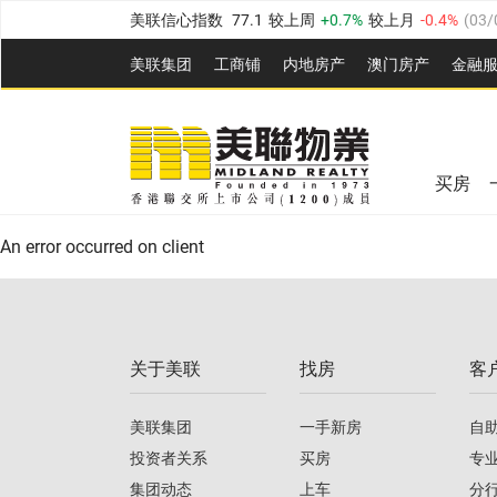
美联信心指数
77.1
较上周
0.7%
较上月
-0.4%
(
03/
全港指数
149.1
较上周
0%
较上月
0.4%
(
03/08/20
美联集团
工商铺
内地房产
澳⻔房产
金融
港岛指数
157.4
较上周
-0.3%
较上月
-0.8%
(
03/08/
美联信心指数
77.1
较上周
0.7%
较上月
-0.4%
(
03/
九龙指数
156.4
较上周
-0.1%
较上月
0.3%
(
03/08
全港指数
149.1
较上周
0%
较上月
0.4%
(
03/08/20
新界指数
134.8
较上周
0.1%
较上月
0.9%
(
03/08
买房
美联信心指数
77.1
较上周
0.7%
较上月
-0.4%
(
03/
港岛指数
157.4
较上周
-0.3%
较上月
-0.8%
(
03/08/
An error occurred on client
九龙指数
156.4
较上周
-0.1%
较上月
0.3%
(
03/08
新界指数
134.8
较上周
0.1%
较上月
0.9%
(
03/08
关于美联
找房
客
美联信心指数
77.1
较上周
0.7%
较上月
-0.4%
(
03/
美联集团
一手新房
自
投资者关系
买房
专
集团动态
上车
分