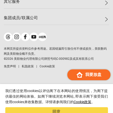
其它服务
美联豪宅
查询热线
信心指数
独家楼盘
联络我们
最新成交
小区专页
租房
集团成员/联属公司
按揭计算机
历史成交
大湾区专页
居屋专页
负担能力计算机
成交数据
楼市资讯
买卖流程
美联物业
转按计算机
小区成交排行榜
美联精英会
鋑联控股
*
缴款方式
地区百科
美联慈善基金
美联工商铺
*
本网页所提供资料仅作参考用途。若因错漏而引致任何不便或损失，美联数码
美善会
美联中国
网及美联物业概不负责。
地产经纪人管理协会
©
2026
美联物业代理有限公司牌照号码C-000982及或其有联系公司
美联澳门
申报已递交的购楼开盘
免责声明
私隐政策
Cookie政策
美联金融集团
我要放盘
美联移民顾问
美联升学顾问
美联测量师行
我们透过使用cookies以评估阁下在本网站的使用情况，为阁下提
香港置业
供最佳的网站体验。如阁下继续浏览本网站, 即表示阁下接受我们
使用cookies来收集数据。详情请参阅我们的
Cookie政策
。
经络按揭
美联会
同意