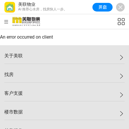
美联物业
开启
AI 推荐心水房，找房快人一步。
美联信心指数
77.1
较上周
0.7%
较上月
-0.4%
(
03/08/2026
)
HKD
ft²
全港指数
149.1
较上周
0%
较上月
0.4%
(
03/08/2026
)
An error occurred on client
港岛指数
157.4
较上周
-0.3%
较上月
-0.8%
(
03/08/2026
)
关于美联
九龙指数
156.4
较上周
-0.1%
较上月
0.3%
(
03/08/2026
)
美联集团
找房
新界指数
134.8
较上周
0.1%
较上月
0.9%
(
03/08/2026
)
投资者关系
美联信心指数
77.1
较上周
0.7%
较上月
-0.4%
(
03/08/2026
)
集团动态
一手新房
客户支援
人才招募
买房
网站地图
上车
自助放盘
楼市数据
减价
专业经纪人
低价
分行网络
指数