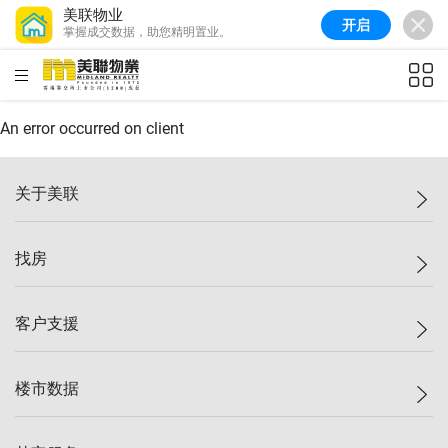
美联物业
开启
掌握成交数据，助您精明置业。
美联信心指数
77.1
较上周
0.7%
较上月
-0.4%
(
03/08/2026
)
HKD
ft²
全港指数
149.1
较上周
0%
较上月
0.4%
(
03/08/2026
)
An error occurred on client
港岛指数
157.4
较上周
-0.3%
较上月
-0.8%
(
03/08/2026
)
关于美联
九龙指数
156.4
较上周
-0.1%
较上月
0.3%
(
03/08/2026
)
美联集团
找房
新界指数
134.8
较上周
0.1%
较上月
0.9%
(
03/08/2026
)
投资者关系
美联信心指数
77.1
较上周
0.7%
较上月
-0.4%
(
03/08/2026
)
集团动态
一手新房
客户支援
人才招募
买房
网站地图
上车
自助放盘
楼市数据
减价
专业经纪人
低价
分行网络
指数