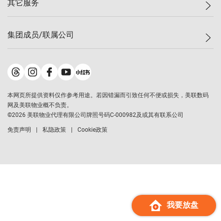
其它服务
美联豪宅
查询热线
信心指数
独家楼盘
联络我们
最新成交
小区专页
租房
集团成员/联属公司
按揭计算机
历史成交
大湾区专页
居屋专页
负担能力计算机
成交数据
楼市资讯
买卖流程
美联物业
转按计算机
小区成交排行榜
美联精英会
鋑联控股
*
缴款方式
地区百科
美联慈善基金
美联工商铺
*
本网页所提供资料仅作参考用途。若因错漏而引致任何不便或损失，美联数码
美善会
美联中国
网及美联物业概不负责。
地产经纪人管理协会
©
2026
美联物业代理有限公司牌照号码C-000982及或其有联系公司
美联澳门
申报已递交的购楼开盘
免责声明
私隐政策
Cookie政策
美联金融集团
美联移民顾问
美联升学顾问
美联测量师行
香港置业
经络按揭
我要放盘
美联会