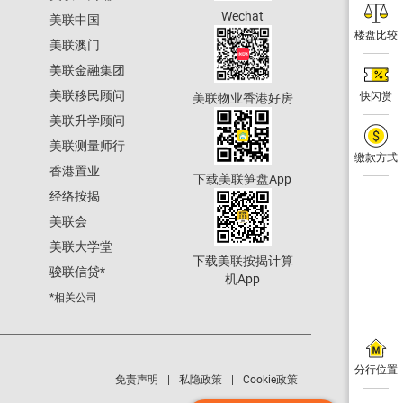
Wechat
美联中国
楼盘比较
美联澳门
美联金融集团
美联移民顾问
快闪赏
美联物业香港好房
美联升学顾问
美联测量师行
缴款方式
香港置业
下载美联笋盘App
经络按揭
美联会
美联大学堂
下载美联按揭计算
骏联信贷
*
机App
*相关公司
分行位置
免责声明
私隐政策
Cookie政策