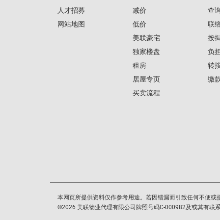
人才招募
减价
查
网站地图
低价
联
美联豪宅
按
独家楼盘
负
租房
转
居屋专页
缴
买卖流程
本网页所提供资料仅作参考用途。若因错漏而引致任何不便或
©
2026
美联物业代理有限公司牌照号码C-000982及或其有联