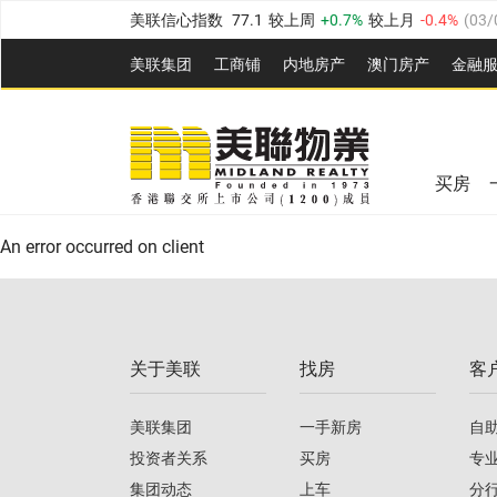
美联信心指数
77.1
较上周
0.7%
较上月
-0.4%
(
03/
全港指数
149.1
较上周
0%
较上月
0.4%
(
03/08/20
美联集团
工商铺
内地房产
澳⻔房产
金融
港岛指数
157.4
较上周
-0.3%
较上月
-0.8%
(
03/08/
美联信心指数
77.1
较上周
0.7%
较上月
-0.4%
(
03/
九龙指数
156.4
较上周
-0.1%
较上月
0.3%
(
03/08
全港指数
149.1
较上周
0%
较上月
0.4%
(
03/08/20
新界指数
134.8
较上周
0.1%
较上月
0.9%
(
03/08
买房
美联信心指数
77.1
较上周
0.7%
较上月
-0.4%
(
03/
港岛指数
157.4
较上周
-0.3%
较上月
-0.8%
(
03/08/
An error occurred on client
九龙指数
156.4
较上周
-0.1%
较上月
0.3%
(
03/08
新界指数
134.8
较上周
0.1%
较上月
0.9%
(
03/08
关于美联
找房
客
美联信心指数
77.1
较上周
0.7%
较上月
-0.4%
(
03/
美联集团
一手新房
自
投资者关系
买房
专
集团动态
上车
分