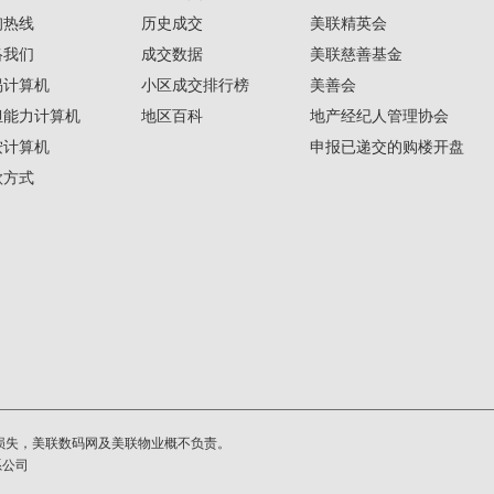
询热线
历史成交
美联精英会
络我们
成交数据
美联慈善基金
揭计算机
小区成交排行榜
美善会
担能力计算机
地区百科
地产经纪人管理协会
按计算机
申报已递交的购楼开盘
款方式
损失，美联数码网及美联物业概不负责。
系公司