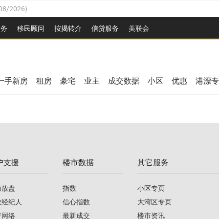
08/2026
)
26
)
服务
移民顾问
按揭转介
信贷服务
美联会
2026
)
08/2026
)
/2026
)
26
)
/2026
)
一手新房
租房
豪宅
业主
成交数据
小区
优惠
港漂专
08/2026
)
2026
)
/2026
)
/2026
)
户支援
楼市数据
其它服务
08/2026
)
助放盘
指数
小区专页
业经纪人
信心指数
大湾区专页
行网络
最新成交
楼市资讯