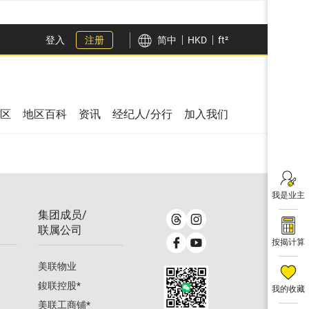
登入
注册
简中
HKD
ft²
区
地区百科
资讯
经纪人/分行
加入我们
我是业主
集团成员/
联属公司
按揭计算
美联物业
鋑联控股
*
我的收藏
美联工商铺
*