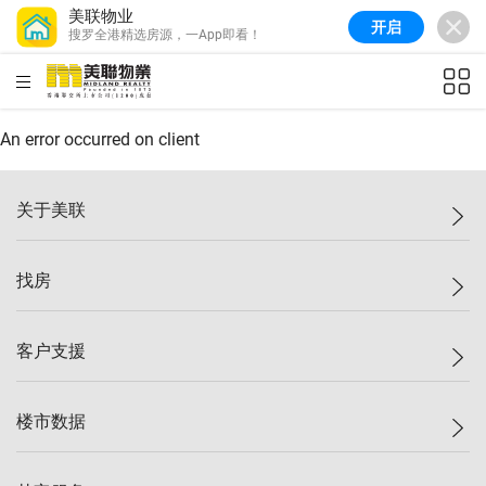
美联物业
开启
搜罗全港精选房源，一App即看！
美联信心指数
77.1
较上周
0.7%
较上月
-0.4%
(
03/08/2026
)
HKD
ft²
全港指数
149.1
较上周
0%
较上月
0.4%
(
03/08/2026
)
An error occurred on client
港岛指数
157.4
较上周
-0.3%
较上月
-0.8%
(
03/08/2026
)
关于美联
九龙指数
156.4
较上周
-0.1%
较上月
0.3%
(
03/08/2026
)
美联集团
找房
新界指数
134.8
较上周
0.1%
较上月
0.9%
(
03/08/2026
)
投资者关系
美联信心指数
77.1
较上周
0.7%
较上月
-0.4%
(
03/08/2026
)
集团动态
一手新房
客户支援
人才招募
买房
网站地图
上车
自助放盘
楼市数据
减价
专业经纪人
低价
分行网络
指数