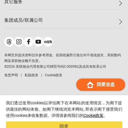
其它服务
美联豪宅
查询热线
信心指数
独家楼盘
联络我们
最新成交
小区专页
租房
集团成员/联属公司
按揭计算机
历史成交
大湾区专页
居屋专页
负担能力计算机
成交数据
楼市资讯
买卖流程
美联物业
转按计算机
小区成交排行榜
美联精英会
鋑联控股
*
缴款方式
地区百科
美联慈善基金
美联工商铺
*
本网页所提供资料仅作参考用途。若因错漏而引致任何不便或损失，美联数码
美善会
美联中国
网及美联物业概不负责。
地产经纪人管理协会
©
2026
美联物业代理有限公司牌照号码C-000982及或其有联系公司
美联澳门
申报已递交的购楼开盘
免责声明
私隐政策
Cookie政策
美联金融集团
我要放盘
美联移民顾问
美联升学顾问
美联测量师行
我们透过使用cookies以评估阁下在本网站的使用情况，为阁下提
香港置业
供最佳的网站体验。如阁下继续浏览本网站, 即表示阁下接受我们
使用cookies来收集数据。详情请参阅我们的
Cookie政策
。
经络按揭
美联会
同意