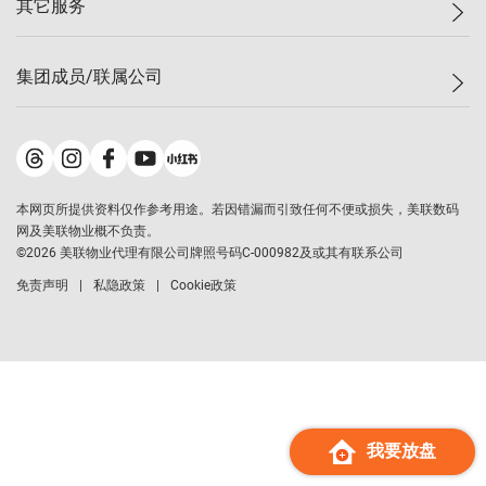
其它服务
美联豪宅
查询热线
信心指数
独家楼盘
联络我们
最新成交
小区专页
租房
集团成员/联属公司
按揭计算机
历史成交
大湾区专页
居屋专页
负担能力计算机
成交数据
楼市资讯
买卖流程
美联物业
转按计算机
小区成交排行榜
美联精英会
鋑联控股
*
缴款方式
地区百科
美联慈善基金
美联工商铺
*
本网页所提供资料仅作参考用途。若因错漏而引致任何不便或损失，美联数码
美善会
美联中国
网及美联物业概不负责。
地产经纪人管理协会
©
2026
美联物业代理有限公司牌照号码C-000982及或其有联系公司
美联澳门
申报已递交的购楼开盘
免责声明
私隐政策
Cookie政策
美联金融集团
美联移民顾问
美联升学顾问
美联测量师行
香港置业
经络按揭
我要放盘
美联会