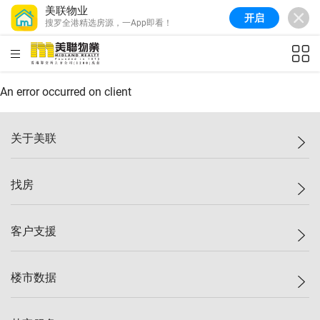
美联物业
开启
搜罗全港精选房源，一App即看！
美联信心指数
77.1
较上周
0.7%
较上月
-0.4%
(
03/08/2026
)
HKD
ft²
全港指数
149.1
较上周
0%
较上月
0.4%
(
03/08/2026
)
An error occurred on client
港岛指数
157.4
较上周
-0.3%
较上月
-0.8%
(
03/08/2026
)
关于美联
九龙指数
156.4
较上周
-0.1%
较上月
0.3%
(
03/08/2026
)
美联集团
找房
新界指数
134.8
较上周
0.1%
较上月
0.9%
(
03/08/2026
)
投资者关系
美联信心指数
77.1
较上周
0.7%
较上月
-0.4%
(
03/08/2026
)
集团动态
一手新房
客户支援
人才招募
买房
网站地图
上车
自助放盘
楼市数据
减价
专业经纪人
低价
分行网络
指数