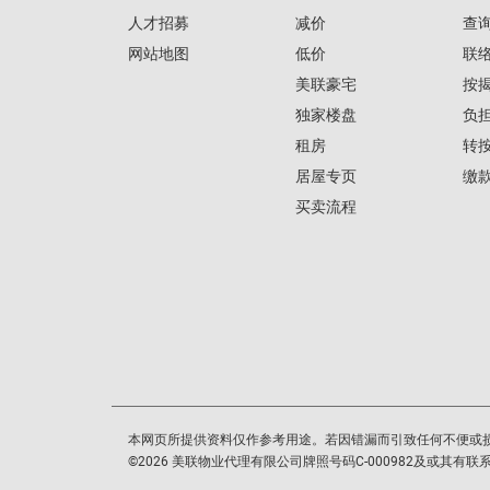
人才招募
减价
查
网站地图
低价
联
美联豪宅
按
独家楼盘
负
租房
转
居屋专页
缴
买卖流程
本网页所提供资料仅作参考用途。若因错漏而引致任何不便或
©
2026
美联物业代理有限公司牌照号码C-000982及或其有联