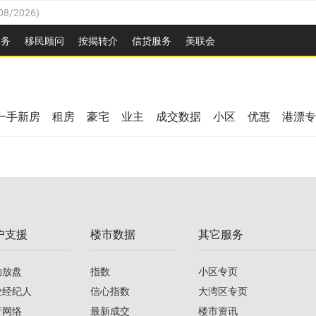
08/2026
)
26
)
服务
移民顾问
按揭转介
信贷服务
美联会
2026
)
08/2026
)
/2026
)
26
)
/2026
)
一手新房
租房
豪宅
业主
成交数据
小区
优惠
港漂专
08/2026
)
2026
)
/2026
)
/2026
)
户支援
楼市数据
其它服务
08/2026
)
助放盘
指数
小区专页
业经纪人
信心指数
大湾区专页
行网络
最新成交
楼市资讯