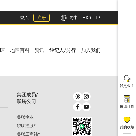
登入
注册
简中
HKD
ft²
区
地区百科
资讯
经纪人/分行
加入我们
我是业主
集团成员/
联属公司
按揭计算
美联物业
鋑联控股
*
我的收藏
美联工商铺
*