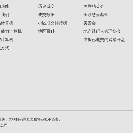
询热线
历史成交
美联精英会
络我们
成交数据
美联慈善基金
揭计算机
小区成交排行榜
美善会
担能力计算机
地区百科
地产经纪人管理协会
按计算机
申报已递交的购楼开盘
款方式
损失，美联数码网及美联物业概不负责。
系公司