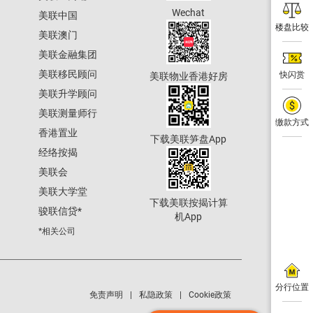
Wechat
美联中国
楼盘比较
美联澳门
美联金融集团
美联移民顾问
快闪赏
美联物业香港好房
美联升学顾问
美联测量师行
缴款方式
香港置业
下载美联笋盘App
经络按揭
美联会
美联大学堂
下载美联按揭计算
骏联信贷
*
机App
*相关公司
分行位置
免责声明
私隐政策
Cookie政策