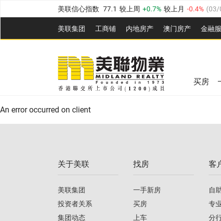
美联信心指数
77.1
较上周
0.7%
较上月
-0.4%
(
03/
全港指数
149.1
较上周
0%
较上月
0.4%
(
03/08/20
美联集团
工商铺
内地房产
澳⻔房产
金融
港岛指数
157.4
较上周
-0.3%
较上月
-0.8%
(
03/08/
美联信心指数
77.1
较上周
0.7%
较上月
-0.4%
(
03/
九龙指数
156.4
较上周
-0.1%
较上月
0.3%
(
03/08
全港指数
149.1
较上周
0%
较上月
0.4%
(
03/08/20
新界指数
134.8
较上周
0.1%
较上月
0.9%
(
03/08
买房
美联信心指数
77.1
较上周
0.7%
较上月
-0.4%
(
03/
港岛指数
157.4
较上周
-0.3%
较上月
-0.8%
(
03/08/
An error occurred on client
九龙指数
156.4
较上周
-0.1%
较上月
0.3%
(
03/08
新界指数
134.8
较上周
0.1%
较上月
0.9%
(
03/08
关于美联
找房
客
美联信心指数
77.1
较上周
0.7%
较上月
-0.4%
(
03/
美联集团
一手新房
自
投资者关系
买房
专
集团动态
上车
分